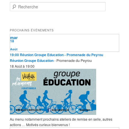
R
e
c
h
e
PROCHAINS ÉVÉNEMENTS
r
mar
c
18
h
e
Août
19:00
Réunion Groupe Education
- Promenade du Peyrou
Réunion Groupe Education
- Promenade du Peyrou
18 Août à 19:00
Au menu notamment prochains ateliers de remise en selle, autres
actions … Motivés curieux bienvenus !