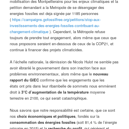
mobilisation des Montpellierains pour les enjeux climatiques et la
petition demandant a la Metropole de se désengager des
energies fossiles est deja signée par 1185 personnes
(
https://campaigns.gofossilfree.org/petitions/stop-aux-
investissements-des-energies-fossiles-contribuant-au-
changement-climatique
). Cependant, la Métropole refuse
toujours de prendre tout engagement, alors même que ceux que
nous proposons seraient en-dessous de ceux de la COP21, et
continue à financer des projets climaticides.
A l’échelle nationale, la démission de Nicols Hulot ne semble pas
avoir ébranlé le gouvernement dans son inaction face aux
problèmes environnementaux, alors même que le
nouveau
rapport du GIEC
confirme que les engagements que les
états ont pris dans leur ribambelle de sommets nous emmènent
droit à
3°C d’augmentation de la température
moyenne
terrestre en 2100, ce qui serait catastrophique.
Nous savons que notre responsabilité est certaine, que ce sont
nos
choix économiques et politiques
, fondés sur la
consommation des énergies fossiles
(soit 81,4 % de l’énergie
primaire en 2015) et la
recherche du profit
, qui génèrent et