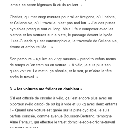
jamais se sentir légitimes là où ils roulent. »
Charles, qui met vingt minutes pour rallier Antigone, où il habite,
et Celleneuve, où il travaille, n’est pas mal loti. « J’ai des pistes
cyclables presque tout du long. Mais il faut composer avec les
piétons et les voitures sur la piste, le passage devant le lycée
Jules-Guesde qui est catastrophique, la traversée de Celleneuve,
étroite et embouteillée… »
Son parcours – 6,5 km en vingt minutes – prend toutefois moins
de temps qu’en tram ou en voiture. « À vélo, je suis plus zen
qu’en voiture. Le matin, ça réveille, et le soir, je m’aère la tête
après le travail. »
3. « les voitures me frôlent en doublant »
S’il est difficile de circuler à vélo, ça l’est encore plus avec un
biporteur (vélo cargo) de 60 kg à vide et 80 kg avec deux enfants
! « Quand une voiture est garée sur la piste cyclable, je suis
parfois coincée, comme avenue Bouisson-Bertrand, témoigne
Aline Periault, qui effectue le trajet domicile-école-crèche-travail
en trente minutes.