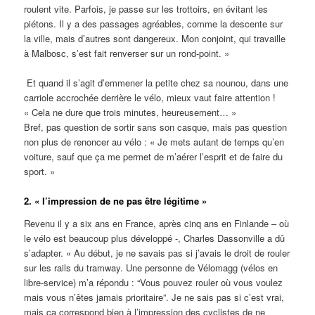
roulent vite. Parfois, je passe sur les trottoirs, en évitant les
piétons. Il y a des passages agréables, comme la descente sur
la ville, mais d’autres sont dangereux. Mon conjoint, qui travaille
à Malbosc, s’est fait renverser sur un rond-point. »
Et quand il s’agit d’emmener la petite chez sa nounou, dans une
carriole accrochée derrière le vélo, mieux vaut faire attention !
« Cela ne dure que trois minutes, heureusement… »
Bref, pas question de sortir sans son casque, mais pas question
non plus de renoncer au vélo : « Je mets autant de temps qu’en
voiture, sauf que ça me permet de m’aérer l’esprit et de faire du
sport. »
2. « l’impression de ne pas être légitime »
Revenu il y a six ans en France, après cinq ans en Finlande – où
le vélo est beaucoup plus développé -, Charles Dassonville a dû
s’adapter. « Au début, je ne savais pas si j’avais le droit de rouler
sur les rails du tramway. Une personne de Vélomagg (vélos en
libre-service) m’a répondu : “Vous pouvez rouler où vous voulez
mais vous n’êtes jamais prioritaire”. Je ne sais pas si c’est vrai,
mais ça correspond bien à l’impression des cyclistes de ne