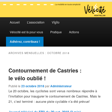
La mobilité en toute simplicité
Menu
Vélocité Grand Montpellier
Accueil
L’association
Vĭgĭlo
Aller
Aller
principal
Vélocité est là pour vous
Pratique
Actions
au
au
Adhérez, contribuez !
contenu
contenu
ARCHIVES MENSUELLES :
OCTOBRE 2018
principal
secondaire
Contournement de Castries :
le vélo oublié !
Publié le
23 octobre 2018
par
Administrateur
Le 20 octobre, les cyclistes sont venus nombreux répondre à
l’invitation pour inaugurer le contournement de Castries. Mais le
21, c’est terminé : aucune piste cyclable n’a été prévue!
Journal télévisé de FR3 du 20 oct. 2018 (2 min).