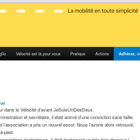
d Montpellier
gĭlo
Vélocité est là pour vous
Pratique
Actions
Adhérez, c
aud
eur dans le Vélocité d’avant JeSuisUnDesDeux.
stration et secrétaire, il était animé d’une conviction sans faille.
and l’association a pris un nouvel essor. Nous l’avons alors retrouvé,
 à pied.
onvictions écologiques, il était également un très bon danseur !