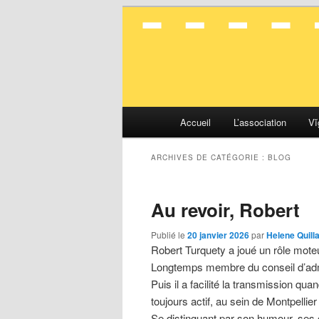
La mobilité en toute simplicité
Vélocité Gran
Menu
Accueil
L’association
Vĭ
Aller
Aller
principal
au
au
ARCHIVES DE CATÉGORIE :
BLOG
contenu
contenu
Au revoir, Robert
principal
secondaire
Publié le
20 janvier 2026
par
Helene Quill
Robert Turquety a joué un rôle mot
Longtemps membre du conseil d’admini
Puis il a facilité la transmission qu
toujours actif, au sein de Montpellier
Se distinguant par son humour, ses c