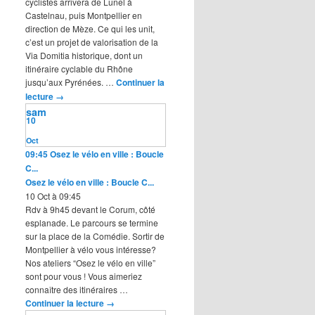
cyclistes arrivera de Lunel à
Castelnau, puis Montpellier en
direction de Mèze. Ce qui les unit,
c’est un projet de valorisation de la
Via Domitia historique, dont un
itinéraire cyclable du Rhône
jusqu’aux Pyrénées. …
Continuer la
lecture
→
sam
10
Oct
09:45
Osez le vélo en ville : Boucle
C...
Osez le vélo en ville : Boucle C...
10 Oct à 09:45
Rdv à 9h45 devant le Corum, côté
esplanade. Le parcours se termine
sur la place de la Comédie. Sortir de
Montpellier à vélo vous intéresse?
Nos ateliers “Osez le vélo en ville”
sont pour vous ! Vous aimeriez
connaître des itinéraires …
Continuer la lecture
→