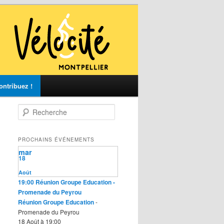
ontribuez !
R
e
c
h
PROCHAINS ÉVÉNEMENTS
e
mar
r
18
c
Août
h
19:00
Réunion Groupe Education
-
e
Promenade du Peyrou
Réunion Groupe Education
-
Promenade du Peyrou
18 Août à 19:00