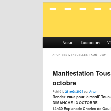
La mobilité en toute simplicité
Vélocité Gran
Menu
Accueil
L’association
Vĭ
Aller
Aller
principal
au
au
ARCHIVES MENSUELLES :
AOÛT 2024
contenu
contenu
Manifestation Tous
principal
secondaire
octobre
Publié le
28 août 2024
par
Artur
Rendez-vous pour la manif’ Tous à
DIMANCHE 13 OCTOBRE
14h30 Esplanade Charles de Gaull