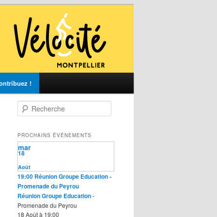
ontribuez !
R
e
c
h
PROCHAINS ÉVÉNEMENTS
e
mar
r
18
c
Août
h
19:00
Réunion Groupe Education
-
e
Promenade du Peyrou
Réunion Groupe Education
-
Promenade du Peyrou
18 Août à 19:00