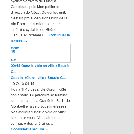
cyclistes arrivera de Lunel à
Castelnau, puis Montpellier en
direction de Mèze. Ce qui les unit,
c’est un projet de valorisation de la
Via Domitia historique, dont un
itinéraire cyclable du Rhône
jusqu’aux Pyrénées. …
Continuer la
lecture
→
sam
10
Oct
09:45
Osez le vélo en ville : Boucle
C...
Osez le vélo en ville : Boucle C...
10 Oct à 09:45
Rdv à 9h45 devant le Corum, côté
esplanade. Le parcours se termine
sur la place de la Comédie. Sortir de
Montpellier à vélo vous intéresse?
Nos ateliers “Osez le vélo en ville”
sont pour vous ! Vous aimeriez
connaître des itinéraires …
Continuer la lecture
→