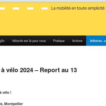
d Montpellier
gĭlo
Vélocité est là pour vous
Pratique
Actions
Adhérez, c
 à vélo 2024 – Report au 13
 vélo !
e, Montpellier