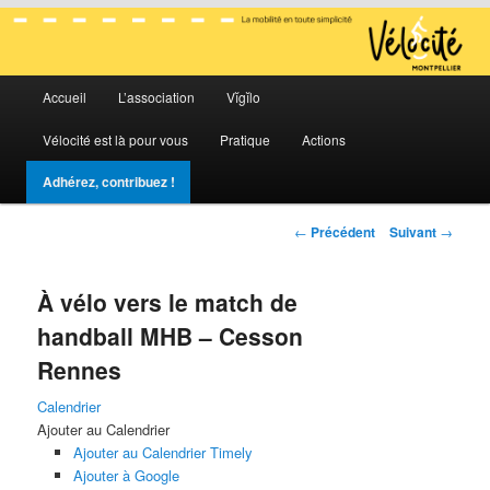
La mobilité en toute simplicité
Menu
Vélocité Grand Montpellier
Accueil
L’association
Vĭgĭlo
Aller
Aller
principal
Vélocité est là pour vous
Pratique
Actions
au
au
Adhérez, contribuez !
contenu
contenu
Navigation
←
Précédent
Suivant
→
principal
secondaire
des
articles
À vélo vers le match de
handball MHB – Cesson
Rennes
Calendrier
Ajouter au Calendrier
Ajouter au Calendrier Timely
Ajouter à Google