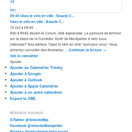
10
Oct
09:45
Osez le vélo en ville : Boucle C...
Osez le vélo en ville : Boucle C...
10 Oct à 09:45
Rdv à 9h45 devant le Corum, côté esplanade. Le parcours se termine
sur la place de la Comédie. Sortir de Montpellier à vélo vous
intéresse? Nos ateliers “Osez le vélo en ville” sont pour vous ! Vous
aimeriez connaître des itinéraires …
Continuer la lecture
→
Voir le calendrier
Ajouter
Ajouter au Calendrier Timely
Ajouter à Google
Ajouter à Outlook
Ajouter à Apple Calendrier
Ajouter à un autre calendrier
Export to XML
RÉSEAUX SOCIAUX
X/Twitter @VelociteMtp
Facebook @VelociteMontpellier
Bluesky @velocitemtp.bsky.social