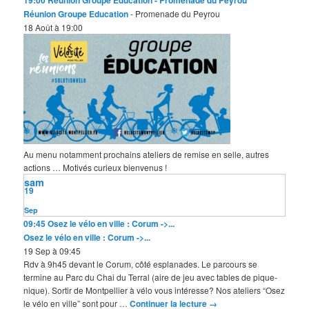
19:00
Réunion Groupe Education
- Promenade du Peyrou
Réunion Groupe Education
- Promenade du Peyrou
18 Août à 19:00
Au menu notamment prochains ateliers de remise en selle, autres
actions … Motivés curieux bienvenus !
sam
19
Sep
09:45
Osez le vélo en ville : Corum ->...
Osez le vélo en ville : Corum ->...
19 Sep à 09:45
Rdv à 9h45 devant le Corum, côté esplanades. Le parcours se
termine au Parc du Chai du Terral (aire de jeu avec tables de pique-
nique). Sortir de Montpellier à vélo vous intéresse? Nos ateliers “Osez
le vélo en ville” sont pour …
Continuer la lecture
→