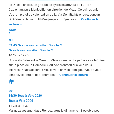
Le 21 septembre, un groupe de cyclistes arrivera de Lunel à
Castelnau, puis Montpellier en direction de Mèze. Ce qui les unit,
c’est un projet de valorisation de la Via Domitia historique, dont un
itinéraire cyclable du Rhône jusqu’aux Pyrénées. …
Continuer la
lecture
→
sam
10
Oct
09:45
Osez le vélo en ville : Boucle C...
Osez le vélo en ville : Boucle C...
10 Oct à 09:45
Rdv à 9h45 devant le Corum, côté esplanade. Le parcours se termine
sur la place de la Comédie. Sortir de Montpellier à vélo vous
intéresse? Nos ateliers “Osez le vélo en ville” sont pour vous ! Vous
aimeriez connaître des itinéraires …
Continuer la lecture
→
dim
11
Oct
14:30
Tous à Vélo 2026
Tous à Vélo 2026
11 Oct à 14:30
Marquez vos agendas : Rendez-vous le dimanche 11 octobre pour