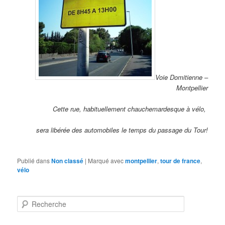
Voie Domitienne –
Montpellier
Cette rue, habituellement chauchemardesque à vélo,
sera libérée des automobiles le temps du passage du Tour!
Publié dans
Non classé
|
Marqué avec
montpellier
,
tour de france
,
vélo
R
e
c