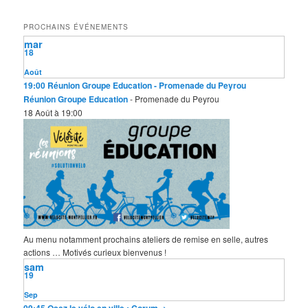
h
e
PROCHAINS ÉVÉNEMENTS
r
mar
c
18
h
e
Août
19:00
Réunion Groupe Education
- Promenade du Peyrou
Réunion Groupe Education
- Promenade du Peyrou
18 Août à 19:00
Au menu notamment prochains ateliers de remise en selle, autres
actions … Motivés curieux bienvenus !
sam
19
Sep