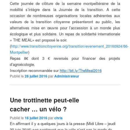
Cette journée de clôture de la semaine montpelliéraine de la
mobilité s’intègre dans la Journée de la transition. A cette
occasion de nombreuses organisations locales adhérentes aux
valeurs de la transition citoyenne présenteront au public, les
alternatives mise en œuvre pour l’accession à un monde plus
écologique et plus solidaire. Un repas de solidarité internationale
« THE MEAL» est proposé le soir.
(
http://www.transitioncitoyenne.org/transition/evenement_20160924/66-
Montpellier
)
Repas 8€ dont 3 € reversés pour financer des projets
d’agroécologie.
Inscription recommandée sur
http://bit.ly/TheMeal2016
Publié le
28 juillet 2016
par
Administrateur
Une trottinette peut-elle
cacher … un vélo ?
Publié le
16 juillet 2016
par
chris
En affirmant il y a quelques jours à la presse (Midi Libre – jeudi
30 juin 2016) son sentiment que le vélo n’est pas le mode de