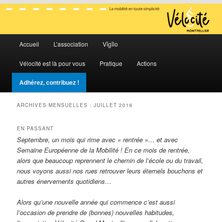
La mobilité en toute simplicité
Menu
Vélocité Grand Montpellier
Accueil
L’association
Vĭgĭlo
Aller
Aller
principal
Vélocité est là pour vous
Pratique
Actions
au
au
Adhérez, contribuez !
contenu
contenu
ARCHIVES MENSUELLES :
JUILLET 2016
principal
secondaire
EN PASSANT
Septembre, un mois qui rime avec « rentrée »… et avec
Semaine Européenne de la Mobilité ! En ce mois de rentrée,
alors que beaucoup reprennent le chemin de l’école ou du travail,
nous voyons aussi nos rues retrouver leurs éternels bouchons et
autres énervements quotidiens…
Alors qu’une nouvelle année qui commence c’est aussi
l’occasion de prendre de (bonnes) nouvelles habitudes,