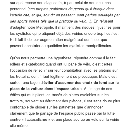
sur quoi repose son diagnostic, à part celui de son seul cas
personnel (
ses propres problèmes de genou qu’il évoque dans
l’article cité, et qui, soit dit en passant, sont parfois soulagés par
des sports portés tels que la pratique du vélo…
). En refusant
d’adapter notre Métropole, il maintient des risques injustifiés pour
les cyclistes qui pratiquent déjà des voiries encore trop hostiles.
Et il fait fi de leur augmentation malgré tout continue, que
peuvent constater au quotidien les cyclistes montpelliérains.
Qu’on nous permette une hypothèse: répondre comme il le fait
rollers et skateboard quand ont lui parle de vélo, c’est certes
l’occasion de réfléchir sur leur cohabitation avec les piétons sur
les trottoirs, dont il faut légitimement se préoccuper. Mais c’est
surtout une façon d’
éviter d’assumer des choix de fond sur la
place de la voiture dans l’espace urba
in. A l’image de ces
édiles qui multiplient les tracés de pistes cyclables sur les
trottoirs, souvent au détriment des piétons, il est sans doute plus
confortable de gloser sur les patinettes que d’annoncer
clairement que le partage de l’espace public passe par la lutte
contre « l’autosolisme » et une place accrue au vélo sur la voirie
elle-même.