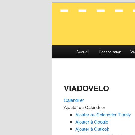
La mobilité en toute simplicité
Vélocité Gran
Menu
Accueil
L’association
Vĭ
Aller
Aller
principal
au
au
contenu
contenu
VIADOVELO
principal
secondaire
Calendrier
Ajouter au Calendrier
Ajouter au Calendrier Timely
Ajouter à Google
Ajouter à Outlook