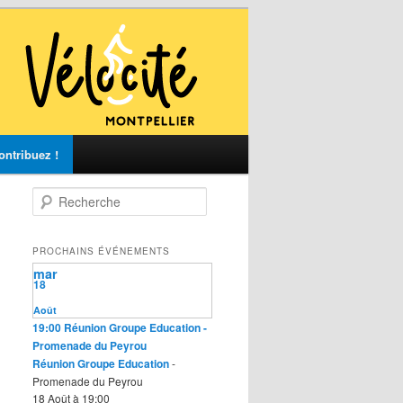
ontribuez !
R
e
c
h
PROCHAINS ÉVÉNEMENTS
e
mar
r
18
c
Août
h
19:00
Réunion Groupe Education
-
e
Promenade du Peyrou
Réunion Groupe Education
-
Promenade du Peyrou
18 Août à 19:00