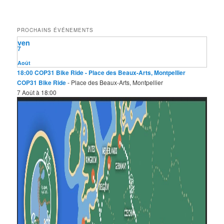
c
h
e
PROCHAINS ÉVÉNEMENTS
r
ven
c
7
h
e
Août
18:00
COP31 Bike Ride
- Place des Beaux-Arts, Montpellier
COP31 Bike Ride
- Place des Beaux-Arts, Montpellier
7 Août à 18:00