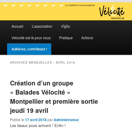
La mobilité en toute simplicité
Menu
Vélocité Grand Montpellier
Accueil
L’association
Vĭgĭlo
Aller
Aller
principal
Vélocité est là pour vous
Pratique
Actions
au
au
Adhérez, contribuez !
contenu
contenu
ARCHIVES MENSUELLES :
AVRIL 2018
principal
secondaire
Création d’un groupe
« Balades Vélocité »
Montpellier et première sortie
jeudi 19 avril
Publié le
17 avril 2018
par
Administrateur
Les beaux jours arrivent ! Enfin !