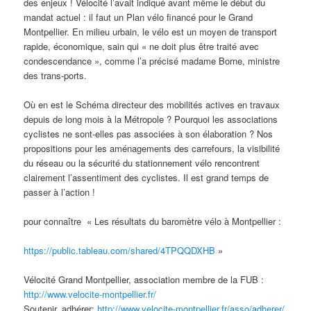
des enjeux ! Vélocité l’avait indiqué avant même le début du
mandat actuel : il faut un Plan vélo financé pour le Grand
Montpellier. En milieu urbain, le vélo est un moyen de transport
rapide, économique, sain qui « ne doit plus être traité avec
condescendance », comme l’a précisé madame Borne, ministre
des trans-ports.
Où en est le Schéma directeur des mobilités actives en travaux
depuis de long mois à la Métropole ? Pourquoi les associations
cyclistes ne sont-elles pas associées à son élaboration ? Nos
propositions pour les aménagements des carrefours, la visibilité
du réseau ou la sécurité du stationnement vélo rencontrent
clairement l’assentiment des cyclistes. Il est grand temps de
passer à l’action !
pour connaître « Les résultats du baromètre vélo à Montpellier :
https://public.tableau.com/shared/4TPQQDXHB
»
Vélocité Grand Montpellier, association membre de la FUB :
http://www.velocite-montpellier.fr/
Soutenir, adhérer:
http://www.velocite-montpellier.fr/asso/adherer/