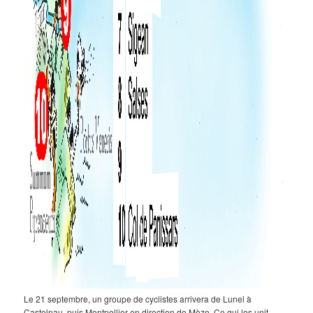
Le 21 septembre, un groupe de cyclistes arrivera de Lunel à
Castelnau, puis Montpellier en direction de Mèze. Ce qui les unit,