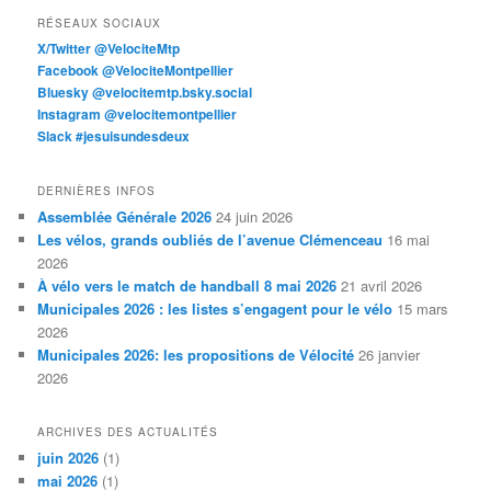
RÉSEAUX SOCIAUX
X/Twitter @VelociteMtp
Facebook @VelociteMontpellier
Bluesky @velocitemtp.bsky.social
Instagram @velocitemontpellier
Slack #jesuisundesdeux
DERNIÈRES INFOS
Assemblée Générale 2026
24 juin 2026
Les vélos, grands oubliés de l’avenue Clémenceau
16 mai
2026
À vélo vers le match de handball 8 mai 2026
21 avril 2026
Municipales 2026 : les listes s’engagent pour le vélo
15 mars
2026
Municipales 2026: les propositions de Vélocité
26 janvier
2026
ARCHIVES DES ACTUALITÉS
juin 2026
(1)
mai 2026
(1)