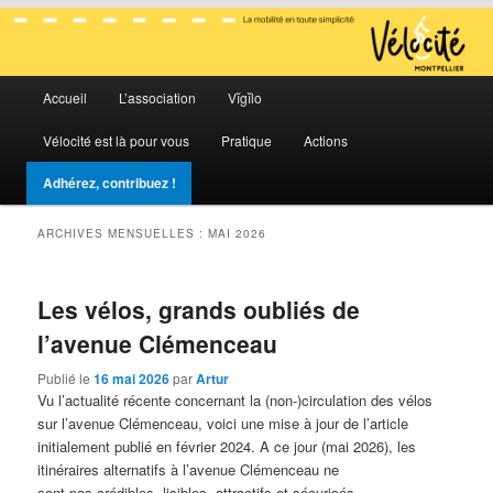
La mobilité en toute simplicité
Menu
Vélocité Grand Montpellier
Accueil
L’association
Vĭgĭlo
Aller
Aller
principal
Vélocité est là pour vous
Pratique
Actions
au
au
Adhérez, contribuez !
contenu
contenu
ARCHIVES MENSUELLES :
MAI 2026
principal
secondaire
Les vélos, grands oubliés de
l’avenue Clémenceau
Publié le
16 mai 2026
par
Artur
Vu l’actualité récente concernant la (non-)circulation des vélos
sur l’avenue Clémenceau, voici une mise à jour de l’article
initialement publié en février 2024. A ce jour (mai 2026), les
itinéraires alternatifs à l’avenue Clémenceau ne
sont pas crédibles, lisibles, attractifs et sécurisés.