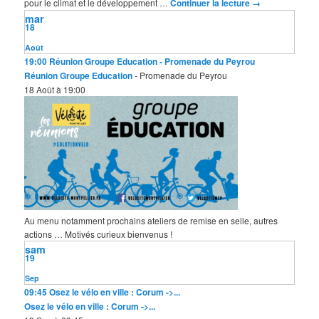
pour le climat et le développement …
Continuer la lecture
→
mar
18
Août
19:00
Réunion Groupe Education
- Promenade du Peyrou
Réunion Groupe Education
- Promenade du Peyrou
18 Août à 19:00
Au menu notamment prochains ateliers de remise en selle, autres
actions … Motivés curieux bienvenus !
sam
19
Sep
09:45
Osez le vélo en ville : Corum ->...
Osez le vélo en ville : Corum ->...