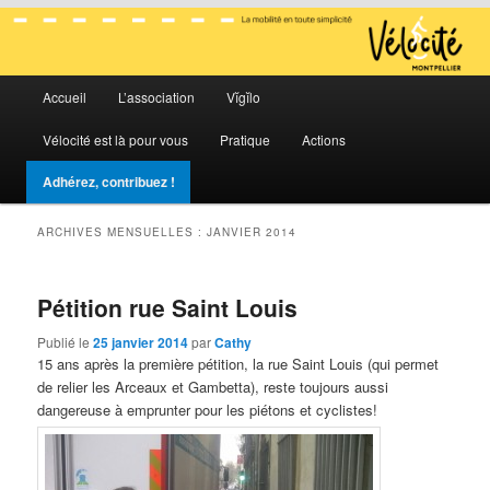
La mobilité en toute simplicité
Menu
Vélocité Grand Montpellier
Accueil
L’association
Vĭgĭlo
Aller
Aller
principal
Vélocité est là pour vous
Pratique
Actions
au
au
Adhérez, contribuez !
contenu
contenu
ARCHIVES MENSUELLES :
JANVIER 2014
principal
secondaire
Pétition rue Saint Louis
Publié le
25 janvier 2014
par
Cathy
15 ans après la première pétition, la rue Saint Louis (qui permet
de relier les Arceaux et Gambetta), reste toujours aussi
dangereuse à emprunter pour les piétons et cyclistes!