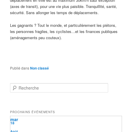
déplacement en ville est au maximum 30km/h sauf exception
(axes de transit), pour une vie plus paisible. Tranquillité, santé,
sécurité. Sans allonger les temps de déplacements.
Les gagnants ? Tout le monde, et particulièrement les piétons,
les personnes fragiles, les cyclistes…et les finances publiques
(aménagements peu couteux).
Publié dans
Non classé
R
e
c
h
e
PROCHAINS ÉVÉNEMENTS
r
mar
c
18
h
e
Août