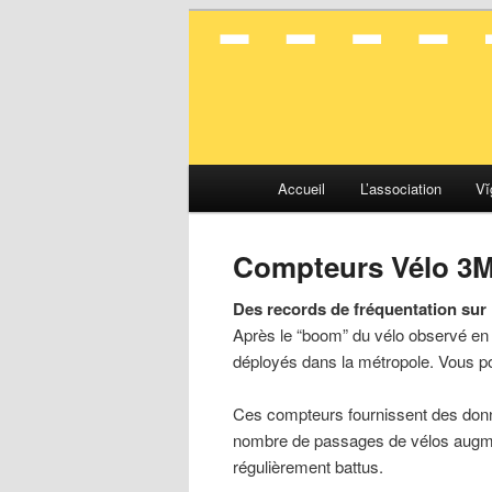
La mobilité en toute simplicité
Vélocité Gran
Menu
Accueil
L’association
Vĭ
Aller
Aller
principal
au
au
Compteurs Vélo 3
contenu
contenu
Des records de fréquentation sur 
Après le “boom” du vélo observé en 
principal
secondaire
déployés dans la métropole.
Vous po
Ces compteurs fournissent des donn
nombre de passages de vélos augmen
régulièrement battus.