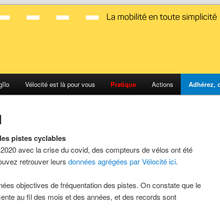
d Montpellier
gĭlo
Vélocité est là pour vous
Pratique
Actions
Adhérez, c
M
les pistes cyclables
2020 avec la crise du covid, des compteurs de vélos ont été
uvez retrouver leurs
données agrégées par Vélocité ici
.
ées objectives de fréquentation des pistes. O
n constate que le
te au fil des mois et des années, et des records sont