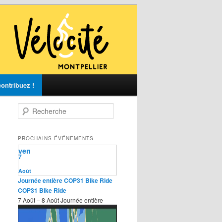
ontribuez !
R
e
c
h
PROCHAINS ÉVÉNEMENTS
e
ven
r
7
c
Août
h
Journée entière
COP31 Bike Ride
e
COP31 Bike Ride
7 Août – 8 Août
Journée entière