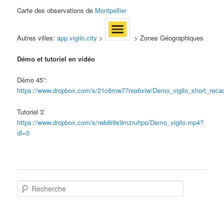
Carte des observations de
Montpellier
Autres villes:
app.vigilo.city
>
> Zones Géographiques
Démo et tutoriel en vidéo
Démo 45”:
https://www.dropbox.com/s/21c6mw77rea6xiw/Demo_vigilo_short_reca
Tutoriel 3′
https://www.dropbox.com/s/rwb8i9s9mzruhpo/Demo_vigilo.mp4?
dl=0
R
e
c
h
e