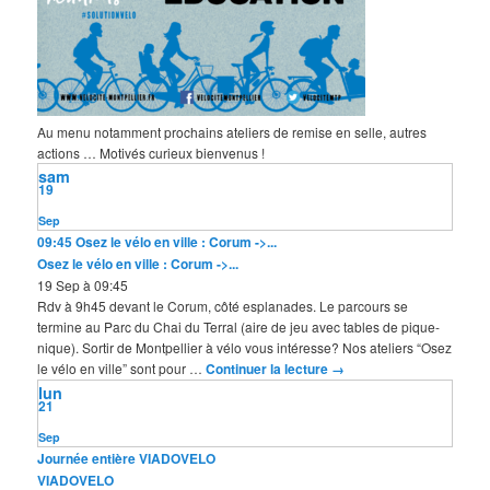
Au menu notamment prochains ateliers de remise en selle, autres
actions … Motivés curieux bienvenus !
sam
19
Sep
09:45
Osez le vélo en ville : Corum ->...
Osez le vélo en ville : Corum ->...
19 Sep à 09:45
Rdv à 9h45 devant le Corum, côté esplanades. Le parcours se
termine au Parc du Chai du Terral (aire de jeu avec tables de pique-
nique). Sortir de Montpellier à vélo vous intéresse? Nos ateliers “Osez
le vélo en ville” sont pour …
Continuer la lecture
→
lun
21
Sep
Journée entière
VIADOVELO
VIADOVELO