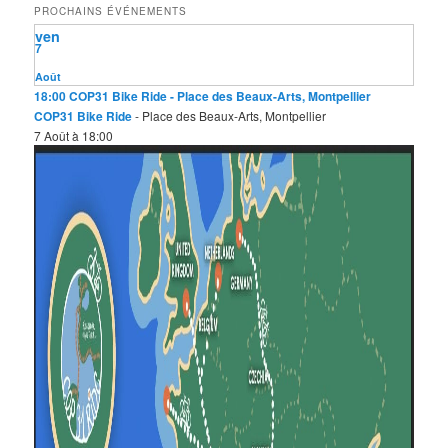
PROCHAINS ÉVÉNEMENTS
r
ven
c
7
h
e
Août
18:00
COP31 Bike Ride
- Place des Beaux-Arts, Montpellier
COP31 Bike Ride
- Place des Beaux-Arts, Montpellier
7 Août à 18:00