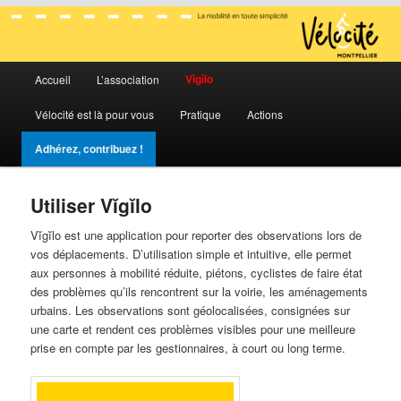
La mobilité en toute simplicité
Menu
Vélocité Grand Montpellier
Vĭgĭlo
Accueil
L’association
Aller
Aller
principal
Vélocité est là pour vous
Pratique
Actions
au
au
Adhérez, contribuez !
contenu
contenu
principal
secondaire
Utiliser Vĭgĭlo
Vĭgĭlo est une application pour reporter des observations lors de
vos déplacements. D’utilisation simple et intuitive, elle permet
aux personnes à mobilité réduite, piétons, cyclistes de faire état
des problèmes qu’ils rencontrent sur la voirie, les aménagements
urbains. Les observations sont géolocalisées, consignées sur
une carte et rendent ces problèmes visibles pour une meilleure
prise en compte par les gestionnaires, à court ou long terme.