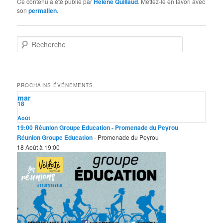
Ce contenu a été publié par
Helene Quillaud
. Mettez-le en favori avec
son
permalien
.
R
e
c
h
e
PROCHAINS ÉVÉNEMENTS
r
mar
c
18
h
e
Août
19:00
Réunion Groupe Education
- Promenade du Peyrou
Réunion Groupe Education
- Promenade du Peyrou
18 Août à 19:00