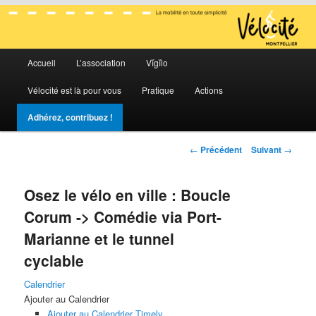
La mobilité en toute simplicité
Menu
Vélocité Grand Montpellier
Accueil
L’association
Vĭgĭlo
Aller
Aller
principal
Vélocité est là pour vous
Pratique
Actions
au
au
Adhérez, contribuez !
contenu
contenu
Navigation
←
Précédent
Suivant
→
principal
secondaire
des
articles
Osez le vélo en ville : Boucle
Corum -> Comédie via Port-
Marianne et le tunnel
cyclable
Calendrier
Ajouter au Calendrier
Ajouter au Calendrier Timely