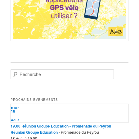
R
e
c
h
e
PROCHAINS ÉVÉNEMENTS
r
mar
c
18
h
e
Août
19:00
Réunion Groupe Education
- Promenade du Peyrou
Réunion Groupe Education
- Promenade du Peyrou
18 Août à 19:00