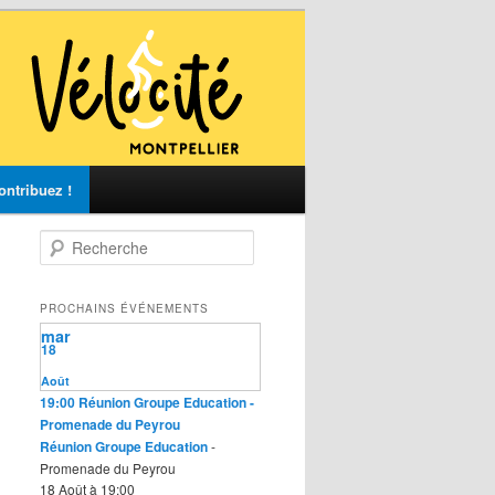
ontribuez !
R
e
c
h
PROCHAINS ÉVÉNEMENTS
e
mar
r
18
c
Août
h
19:00
Réunion Groupe Education
-
e
Promenade du Peyrou
Réunion Groupe Education
-
Promenade du Peyrou
18 Août à 19:00