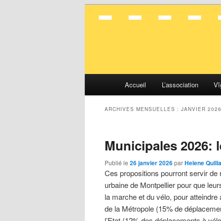
La mobilité en toute simplicité
Vélocité Gran
Menu
Accueil
L’association
Vĭ
Aller
Aller
principal
au
au
ARCHIVES MENSUELLES :
JANVIER 202
contenu
contenu
Municipales 2026: l
principal
secondaire
Publié le
26 janvier 2026
par
Helene Quill
Ces propositions pourront servir de
urbaine de Montpellier pour que leu
la marche et du vélo, pour atteindre 
de la Métropole (15% de déplacement
l’Etat (12% des déplacements à vélo