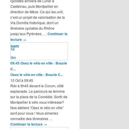
cyclistes arrivera de Lunel à
Castelnau, puis Montpellier en
direction de Mèze. Ce qui les unit,
c’est un projet de valorisation de la
Via Domitia historique, dont un
itinéraire cyclable du Rhône
jusqu’aux Pyrénées. …
Continuer la
lecture
→
sam
10
Oct
09:45
Osez le vélo en ville : Boucle
C...
Osez le vélo en ville : Boucle C...
10 Oct à 09:45
Rdv à 9h45 devant le Corum, côté
esplanade. Le parcours se termine
sur la place de la Comédie. Sortir de
Montpellier à vélo vous intéresse?
Nos ateliers “Osez le vélo en ville”
sont pour vous ! Vous aimeriez
connaître des itinéraires …
Continuer la lecture
→