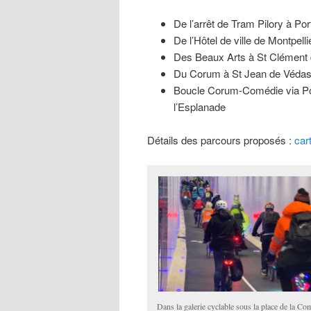
De l’arrêt de Tram Pilory à Po
De l’Hôtel de ville de Montpell
Des Beaux Arts à St Clément d
Du Corum à St Jean de Védas 
Boucle Corum-Comédie via Port
l’Esplanade
Détails des parcours proposés :
car
Dans la galerie cyclable sous la place de la Co