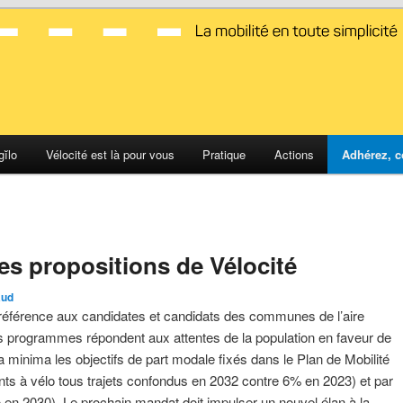
d Montpellier
gĭlo
Vélocité est là pour vous
Pratique
Actions
Adhérez, c
6
es propositions de Vélocité
aud
 référence aux candidates et candidats des communes de l’aire
rs programmes répondent aux attentes de la population en faveur de
a minima les objectifs de part modale fixés dans le Plan de Mobilité
s à vélo tous trajets confondus en 2032 contre 6% en 2023) et par
 en 2030). Le prochain mandat doit impulser un nouvel élan à la