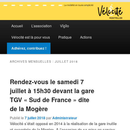
La mobilité en toute simplicité
Menu
Vélocité Grand Montpellier
Accueil
L’association
Vĭgĭlo
Aller
Aller
principal
Vélocité est là pour vous
Pratique
Actions
au
au
Adhérez, contribuez !
contenu
contenu
ARCHIVES MENSUELLES :
JUILLET 2018
principal
secondaire
Rendez-vous le samedi 7
juillet à 15h30 devant la gare
TGV « Sud de France » dite
de la Mogère
Publié le
7 juillet 2018
par
Administrateur
Vélocité s’était opposé en 2014 à la réalisation de la gare inutile
et excentrée de la Mogère. A l’occasion de sa mise en service