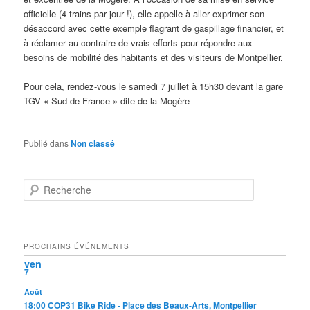
officielle (4 trains par jour !), elle appelle à aller exprimer son
désaccord avec cette exemple flagrant de gaspillage financier, et
à réclamer au contraire de vrais efforts pour répondre aux
besoins de mobilité des habitants et des visiteurs de Montpellier.
Pour cela, rendez-vous le samedi 7 juillet à 15h30 devant la gare
TGV « Sud de France » dite de la Mogère
Publié dans
Non classé
R
e
c
h
e
PROCHAINS ÉVÉNEMENTS
r
ven
c
7
h
e
Août
18:00
COP31 Bike Ride
- Place des Beaux-Arts, Montpellier