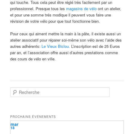
qui touche. Tous cela peut être réglé très facilement par un
professionnel. Presque tous les
magasins de vélo
ont un atelier,
et pour une somme trés modique il peuvent vous faire une
révision de votre vélo pour que tout fonctionne bien.
Pour ceux qui aiment mettre la main à la pâte, il existe aussi un
atelier associatif pour réparer soi-même son vélo avec l’aide des
autres adhérents:
Le Vieux Biclou.
L’inscription est de 25 Euros
par an, et l’association offre aussi d’autres prestations comme
des cours de vélo en ville.
R
e
c
h
e
PROCHAINS ÉVÉNEMENTS
r
mar
c
18
h