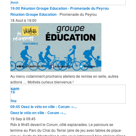
e
Août
19:00
Réunion Groupe Education
- Promenade du Peyrou
Réunion Groupe Education
- Promenade du Peyrou
18 Août à 19:00
Au menu notamment prochains ateliers de remise en selle, autres
actions … Motivés curieux bienvenus !
sam
19
Sep
09:45
Osez le vélo en ville : Corum ->...
Osez le vélo en ville : Corum ->...
19 Sep à 09:45
Rdv à 9h45 devant le Corum, côté esplanades. Le parcours se
termine au Parc du Chai du Terral (aire de jeu avec tables de pique-
nique). Sortir de Montpellier à vélo vous intéresse? Nos ateliers “Osez