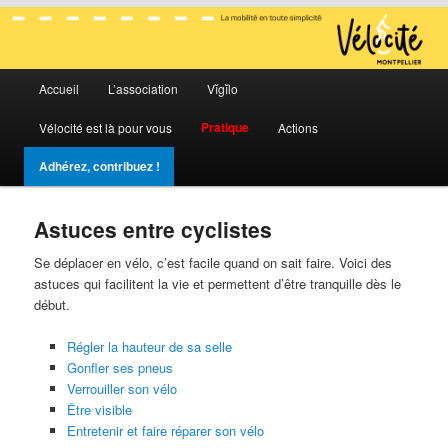
La mobilité en toute simplicité
Menu
Vélocité Grand Montpellier
Accueil
L’association
Vĭgĭlo
Aller
Aller
principal
Pratique
Vélocité est là pour vous
Actions
au
au
Adhérez, contribuez !
contenu
contenu
principal
secondaire
Astuces entre cyclistes
Se déplacer en vélo, c’est facile quand on sait faire. Voici des
astuces qui facilitent la vie et permettent d’être tranquille dès le
début.
Régler la hauteur de sa selle
Gonfler ses pneus
Verrouiller son vélo
Être visible
Entretenir et faire réparer son vélo