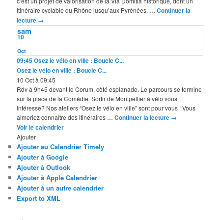
c’est un projet de valorisation de la Via Domitia historique, dont un
itinéraire cyclable du Rhône jusqu’aux Pyrénées. …
Continuer la
lecture
→
sam
10
Oct
09:45
Osez le vélo en ville : Boucle C...
Osez le vélo en ville : Boucle C...
10 Oct à 09:45
Rdv à 9h45 devant le Corum, côté esplanade. Le parcours se termine
sur la place de la Comédie. Sortir de Montpellier à vélo vous
intéresse? Nos ateliers “Osez le vélo en ville” sont pour vous ! Vous
aimeriez connaître des itinéraires …
Continuer la lecture
→
Voir le calendrier
Ajouter
Ajouter au Calendrier Timely
Ajouter à Google
Ajouter à Outlook
Ajouter à Apple Calendrier
Ajouter à un autre calendrier
Export to XML