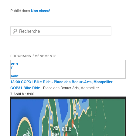
Publié dans
Non classé
R
e
c
h
e
PROCHAINS ÉVÉNEMENTS
r
ven
c
7
h
e
Août
18:00
COP31 Bike Ride
- Place des Beaux-Arts, Montpellier
COP31 Bike Ride
- Place des Beaux-Arts, Montpellier
7 Août à 18:00