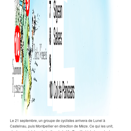
Le 21 septembre, un groupe de cyclistes arrivera de Lunel à
Castelnau, puis Montpellier en direction de Mèze. Ce qui les unit,