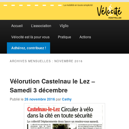
La mobilité en toute simplicité
Menu
Vélocité Grand Montpellier
Accueil
L’association
Vĭgĭlo
Aller
Aller
principal
Vélocité est là pour vous
Pratique
Actions
au
au
Adhérez, contribuez !
contenu
contenu
ARCHIVES MENSUELLES :
NOVEMBRE 2016
principal
secondaire
Vélorution Castelnau le Lez –
Samedi 3 décembre
Publié le
26 novembre 2016
par
Cathy