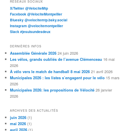
RÉSEAUX SOCIAUX
X/Twitter @VelociteMtp
Facebook @VelociteMontpellier
Bluesky @velocitemtp.bsky.social
Instagram @velocitemontpellier
Slack #jesuisundesdeux
DERNIÈRES INFOS
Assemblée Générale 2026
24 juin 2026
Les vélos, grands oubliés de l’avenue Clémenceau
16 mai
2026
À vélo vers le match de handball 8 mai 2026
21 avril 2026
Municipales 2026 : les listes s’engagent pour le vélo
15 mars
2026
Municipales 2026: les propositions de Vélocité
26 janvier
2026
ARCHIVES DES ACTUALITÉS
juin 2026
(1)
mai 2026
(1)
avril 2026
(1)