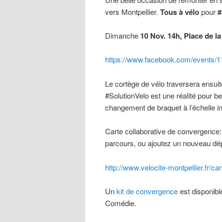
vers Montpellier.
Tous à vélo
pour
#
Dimanche
10 Nov. 14h, Place de l
https://www.facebook.com/events/
Le cortège de vélo traversera ensuite 
#SolutionVelo est une réalité pour 
changement de braquet à l’échelle in
Carte collaborative de convergence:
parcours, ou ajoutez un nouveau dépa
http://www.velocite-montpellier.fr/ca
Un
kit de convergence
est disponible
Comédie.