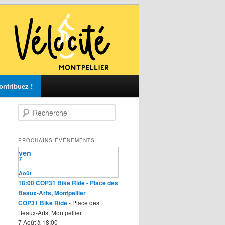
ontribuez !
R
e
c
h
PROCHAINS ÉVÉNEMENTS
e
ven
r
7
c
Août
h
18:00
COP31 Bike Ride
- Place des
e
Beaux-Arts, Montpellier
COP31 Bike Ride
- Place des
Beaux-Arts, Montpellier
7 Août à 18:00