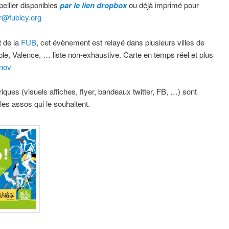
pellier disponibles
par le lien dropbox
ou déjà imprimé pour
r@fubicy.org
t de la
FUB
, cet évènement est relayé dans plusieurs villes de
le, Valence, … liste non-exhaustive. Carte en temps réel et plus
0nov
ues (visuels affiches, flyer, bandeaux twitter, FB, …) sont
les assos qui le souhaitent.