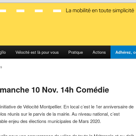
d Montpellier
gĭlo
Vélocité est là pour vous
Pratique
Actions
Adhérez, c
19
Dimanche 10 Nov. 14h Comédie
initiative de Vélocité Montpellier. En local c’est le 1er anniversaire de
os réunis sur le parvis de la mairie. Au niveau national, c’est
ritable enjeu des élections municipales de Mars 2020.
elle pour une convergence de vélos de toute la Métropole et au-delà