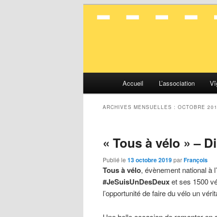
La mobilité en toute simplicité
Vélocité Gran
Menu
Accueil
L’association
Vĭ
Aller
Aller
principal
au
au
ARCHIVES MENSUELLES :
OCTOBRE 20
contenu
contenu
« Tous à vélo » – 
principal
secondaire
Publié le
13 octobre 2019
par
François
Tous à vélo
, évènement national à l’
#JeSuisUnDesDeux
et ses 1500 vél
l’opportunité de faire du vélo un vé
Une belle occasion de remonter en s