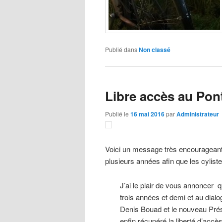
Publié dans
Non classé
Libre accès au Pon
Publié le
16 mai 2016
par
Administrateur
Voici un message très encourageant 
plusieurs années afin que les cylist
J’ai le plair de vous annonce
trois années et demi et au dial
Denis Bouad et le nouveau Prés
enfin récupéré la liberté d’accès