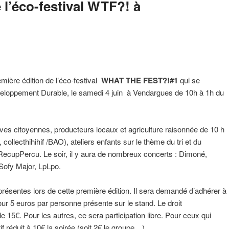
 l’éco-festival WTF?! à
emière édition de l’éco-festival
WHAT THE FEST?!#1
qui se
eloppement Durable, le samedi 4 juin à Vendargues de 10h à 1h du
ves citoyennes, producteurs locaux et agriculture raisonnée de 10 h
collecthihihif /BAO), ateliers enfants sur le thème du tri et du
RecupPercu. Le soir, il y aura de nombreux concerts : Dimoné,
Sofy Major, LpLpo.
présentes lors de cette première édition. Il sera demandé d’adhérer à
 5 euros par personne présente sur le stand. Le droit
15€. Pour les autres, ce sera participation libre. Pour ceux qui
if réduit à 10€ la soirée (soit 2€ le groupe…)