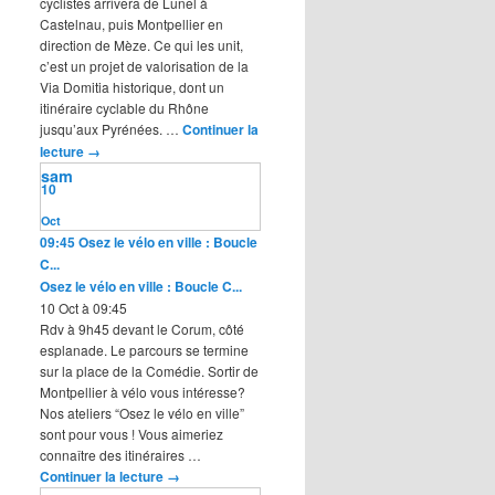
cyclistes arrivera de Lunel à
Castelnau, puis Montpellier en
direction de Mèze. Ce qui les unit,
c’est un projet de valorisation de la
Via Domitia historique, dont un
itinéraire cyclable du Rhône
jusqu’aux Pyrénées. …
Continuer la
lecture
→
sam
10
Oct
09:45
Osez le vélo en ville : Boucle
C...
Osez le vélo en ville : Boucle C...
10 Oct à 09:45
Rdv à 9h45 devant le Corum, côté
esplanade. Le parcours se termine
sur la place de la Comédie. Sortir de
Montpellier à vélo vous intéresse?
Nos ateliers “Osez le vélo en ville”
sont pour vous ! Vous aimeriez
connaître des itinéraires …
Continuer la lecture
→