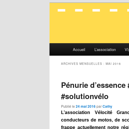
La mobilité en toute simplicité
Vélocité Gran
Menu
Accueil
L’association
Vĭ
Aller
Aller
principal
au
au
ARCHIVES MENSUELLES :
MAI 2016
contenu
contenu
Pénurie d’essence #
principal
secondaire
‪#‎solutionvélo‬
Publié le
24 mai 2016
par
Cathy
L’association Vélocité Gran
conducteurs de motos, de
sco
frappe actuellement notre ré