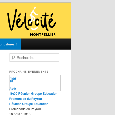
ontribuez !
R
e
c
h
PROCHAINS ÉVÉNEMENTS
e
mar
r
18
c
Août
h
19:00
Réunion Groupe Education
-
e
Promenade du Peyrou
Réunion Groupe Education
-
Promenade du Peyrou
18 Août à 19:00