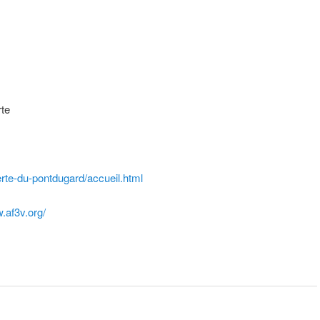
rte
rte-du-pontdugard/accueil.html
.af3v.org/