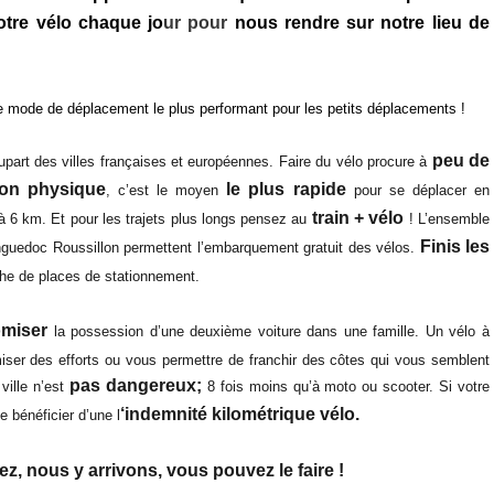
notre vélo chaque jo
ur pour
nous rendre sur notre lieu de
le mode de déplacement le plus performant pour les petits déplacements !
peu de
upart des villes françaises et européennes. Faire du vélo procure à
ion physique
le plus rapide
, c’est le moyen
pour se déplacer en
train + vélo
s à 6 km. Et pour les trajets plus longs pensez au
! L’ensemble
Finis les
guedoc Roussillon permettent l’embarquement gratuit des vélos.
he de places de stationnement.
miser
la possession d’une deuxième voiture dans une famille. Un vélo à
iser des efforts ou vous permettre de franchir des côtes qui vous semblent
pas dangereux;
 ville n’est
8 fois moins qu’à moto ou scooter. Si votre
‘indemnité kilométrique vélo.
 bénéficier d’une l
ez, nous y arrivons, vous pouvez le faire !