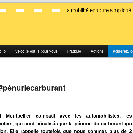
d Montpellier
gĭlo
Vélocité est là pour vous
Pratique
Actions
Adhérez, c
‎pénuriecarburant‬
d Montpellier compatit avec les automobilistes, les
oters, qui sont pénalisés par la pénurie de carburant qui
gion. Elle rappelle toutefois que nous sommes plus de 3