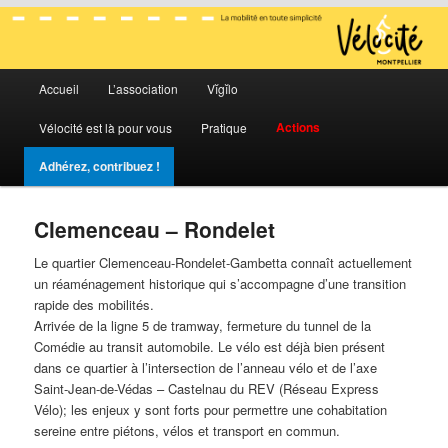
La mobilité en toute simplicité
Menu
Vélocité Grand Montpellier
Accueil
L’association
Vĭgĭlo
Aller
Aller
principal
Actions
Vélocité est là pour vous
Pratique
au
au
Adhérez, contribuez !
contenu
contenu
principal
secondaire
Clemenceau – Rondelet
Le quartier Clemenceau-Rondelet-Gambetta connaît actuellement
un réaménagement historique qui s’accompagne d’une transition
rapide des mobilités.
Arrivée de la ligne 5 de tramway, fermeture du tunnel de la
Comédie au transit automobile. Le vélo est déjà bien présent
dans ce quartier à l’intersection de l’anneau vélo et de l’axe
Saint-Jean-de-Védas – Castelnau du REV (Réseau Express
Vélo); les enjeux y sont forts pour permettre une cohabitation
sereine entre piétons, vélos et transport en commun.