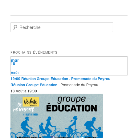
R
e
c
h
e
PROCHAINS ÉVÉNEMENTS
r
mar
c
18
h
e
Août
19:00
Réunion Groupe Education
- Promenade du Peyrou
Réunion Groupe Education
- Promenade du Peyrou
18 Août à 19:00