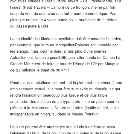
cyclables situées à l’est (Grand-Travers – La Grande-Motte) et à
l’ouest (Petit Travers – Carnon) de ce tronçon, même par fort
coup de vent de sud avec une forte marée barométrique. Pas
plus que ne l’est la 4 voies automobile, surélevée de 2 mètres,
qui passe juste à côté.
La continuité des itinéraires cyclistes doit être assurée ! Il arrive,
par exemple, que la route Montpellier-Palavas soit inondée par
les étangs, mais cela ne dure jamais plus d’une journée.
Actuellement, la seule possibilité pour aller à vélo de Carnon-La
Grande-Motte est de faire le tour de l’étang de l’Or par Mauguio,
ce qui rallonge le trajet de 30 km !
Pourtant, des solutions existent : si la piste est maintenue à son
emplacement actuel, elle peut être surélevée ou drainée, ce qui
rendra l’inondation beaucoup plus brève et de plus faible
amplitude. Une solution de ce type a été mise en place pour les
piétons à la Maison de la Nature de Lattes (inutile en été, mais
indispensable en hiver), ou dans le Marais Poitevin.
La piste pourrait être aménagée sur le Lido lui-même et ainsi
l’éloigner du bruit, de la pollution de la 4 voies et de la poussière