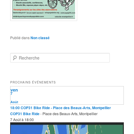
Publié dans
Non classé
R
e
c
h
e
PROCHAINS ÉVÉNEMENTS
r
ven
c
7
h
e
Août
18:00
COP31 Bike Ride
- Place des Beaux-Arts, Montpellier
COP31 Bike Ride
- Place des Beaux-Arts, Montpellier
7 Août à 18:00