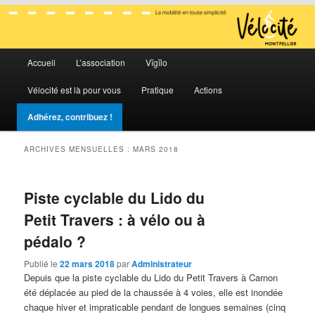
La mobilité en toute simplicité
Menu
Vélocité Grand Montpellier
Accueil
L’association
Vĭgĭlo
Aller
Aller
principal
Vélocité est là pour vous
Pratique
Actions
au
au
Adhérez, contribuez !
contenu
contenu
ARCHIVES MENSUELLES :
MARS 2018
principal
secondaire
Piste cyclable du Lido du
Petit Travers : à vélo ou à
pédalo ?
Publié le
22 mars 2018
par
Administrateur
Depuis que la piste cyclable du Lido du Petit Travers à Carnon
été déplacée au pied de la chaussée à 4 voies, elle est inondée
chaque hiver et impraticable pendant de longues semaines (cinq