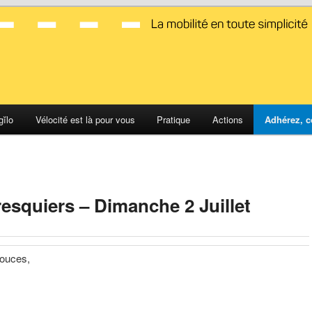
d Montpellier
gĭlo
Vélocité est là pour vous
Pratique
Actions
Adhérez, c
esquiers – Dimanche 2 Juillet
douces,