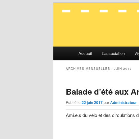
La mobilité en toute simplicité
Vélocité Gran
Menu
Accueil
L’association
Vĭ
Aller
Aller
principal
au
au
ARCHIVES MENSUELLES :
JUIN 2017
contenu
contenu
Balade d’été aux Ar
principal
secondaire
Publié le
22 juin 2017
par
Administrateur
Ami.e.s du vélo et des circulations 