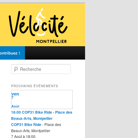
ontribuez !
R
e
c
h
PROCHAINS ÉVÉNEMENTS
e
ven
r
7
c
Août
h
18:00
COP31 Bike Ride
- Place des
e
Beaux-Arts, Montpellier
COP31 Bike Ride
- Place des
Beaux-Arts, Montpellier
7 Août à 18:00