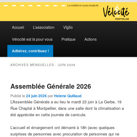
La mobilité en toute simplicité
Menu
Vélocité Grand Montpellier
Accueil
L’association
Vĭgĭlo
Aller
Aller
principal
Vélocité est là pour vous
Pratique
Actions
au
au
Adhérez, contribuez !
contenu
contenu
ARCHIVES MENSUELLES :
JUIN 2026
principal
secondaire
Assemblée Générale 2026
Publié le
24 juin 2026
par
Helene Quillaud
L’Assemblée Générale a eu lieu le mardi 23 juin à La Gerbe, 19
Rue Chaptal à Montpellier, dans une salle dont la climatisation a
été appréciée en cette journée de canicule.
L’accueil et émargement ont démarré à 18h (avec quelques
surprises de personnes avec procuration de personnes qui ne