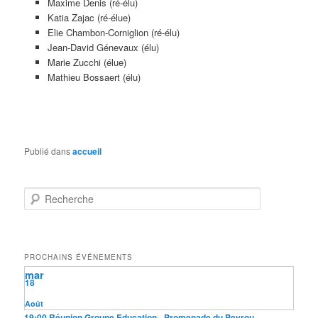
Maxime Denis (ré-élu)
Katia Zajac (ré-élue)
Elie Chambon-Corniglion (ré-élu)
Jean-David Génevaux (élu)
Marie Zucchi (élue)
Mathieu Bossaert (élu)
Publié dans
accueil
R
e
c
h
e
PROCHAINS ÉVÉNEMENTS
r
mar
c
18
h
e
Août
19:00
Réunion Groupe Education
- Promenade du Peyrou