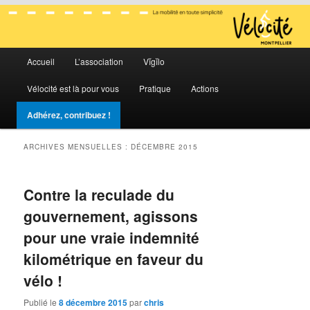
La mobilité en toute simplicité
Menu
Vélocité Grand Montpellier
Accueil
L’association
Vĭgĭlo
Aller
Aller
principal
Vélocité est là pour vous
Pratique
Actions
au
au
Adhérez, contribuez !
contenu
contenu
ARCHIVES MENSUELLES :
DÉCEMBRE 2015
principal
secondaire
Contre la reculade du
gouvernement, agissons
pour une vraie indemnité
kilométrique en faveur du
vélo !
Publié le
8 décembre 2015
par
chris