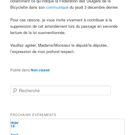
notamment ce qu’indique la Fédération des Usagers de la
Bicyclette dans son
communiqué
du jeudi 3 décembre dernier.
Pour ces raisons, je vous invite vivement à contribuer à la
suppression de cet amendement lors du passage en seconde
lecture de la loi susmentionnée.
Veuillez agréer, Madame/Monsieur le député/la députée,
l’expression de mon profond respect.
Publié dans
Non classé
R
e
c
h
e
PROCHAINS ÉVÉNEMENTS
r
mar
c
18
h
e
Août