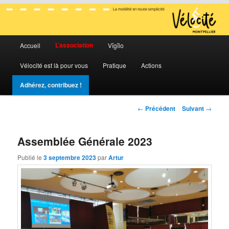
La mobilité en toute simplicité
Menu
Vélocité Grand Montpellier
L’association
Accueil
Vĭgĭlo
Aller
Aller
principal
Vélocité est là pour vous
Pratique
Actions
au
au
Adhérez, contribuez !
contenu
contenu
Navigation
←
Précédent
Suivant
→
principal
secondaire
des
articles
Assemblée Générale 2023
Publié le
3 septembre 2023
par
Artur