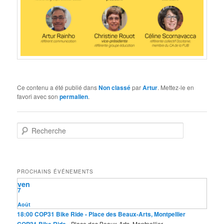
Ce contenu a été publié dans
Non classé
par
Artur
. Mettez-le en
favori avec son
permalien
.
R
e
c
h
e
PROCHAINS ÉVÉNEMENTS
r
ven
c
7
h
e
Août
18:00
COP31 Bike Ride
- Place des Beaux-Arts, Montpellier
COP31 Bike Ride
- Place des Beaux-Arts, Montpellier