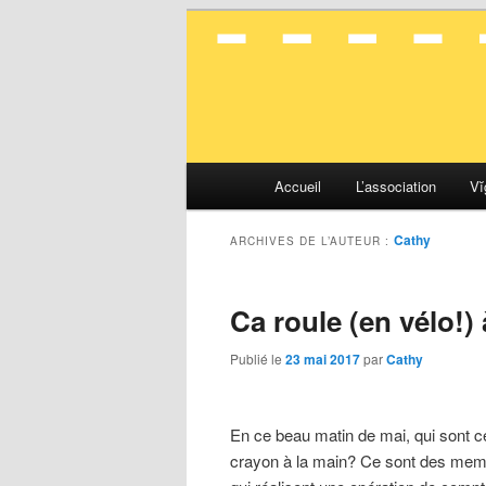
La mobilité en toute simplicité
Vélocité Gran
Menu
Accueil
L’association
Vĭ
Aller
Aller
principal
Cathy
au
au
ARCHIVES DE L’AUTEUR :
contenu
contenu
Ca roule (en vélo!)
principal
secondaire
Publié le
23 mai 2017
par
Cathy
En ce beau matin de mai, qui sont ces
crayon à la main? Ce sont des memb