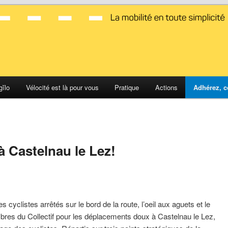
d Montpellier
gĭlo
Vélocité est là pour vous
Pratique
Actions
Adhérez, c
 à Castelnau le Lez!
 cyclistes arrêtés sur le bord de la route, l’oeil aux aguets et le
res du Collectif pour les déplacements doux à Castelnau le Lez,