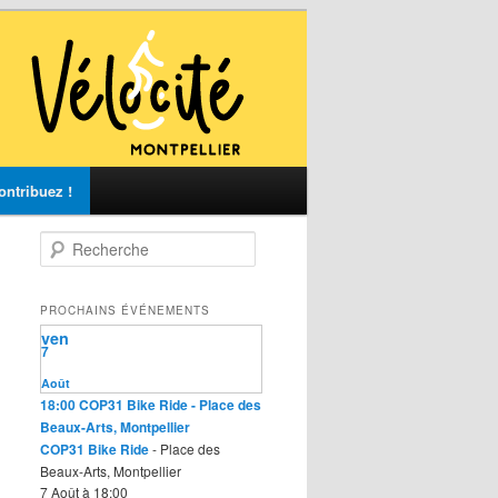
ontribuez !
R
e
c
h
PROCHAINS ÉVÉNEMENTS
e
ven
r
7
c
Août
h
18:00
COP31 Bike Ride
- Place des
e
Beaux-Arts, Montpellier
COP31 Bike Ride
- Place des
Beaux-Arts, Montpellier
7 Août à 18:00