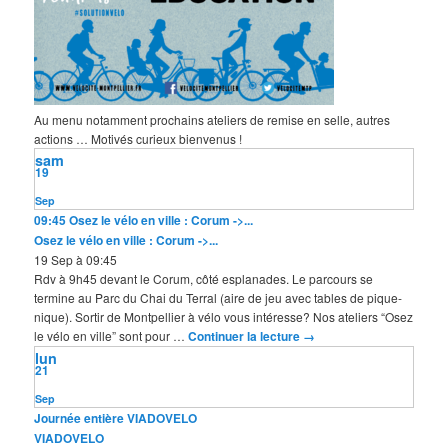
Au menu notamment prochains ateliers de remise en selle, autres
actions … Motivés curieux bienvenus !
sam
19
Sep
09:45
Osez le vélo en ville : Corum ->...
Osez le vélo en ville : Corum ->...
19 Sep à 09:45
Rdv à 9h45 devant le Corum, côté esplanades. Le parcours se
termine au Parc du Chai du Terral (aire de jeu avec tables de pique-
nique). Sortir de Montpellier à vélo vous intéresse? Nos ateliers “Osez
le vélo en ville” sont pour …
Continuer la lecture
→
lun
21
Sep
Journée entière
VIADOVELO
VIADOVELO