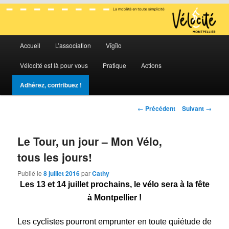
La mobilité en toute simplicité
Menu
Vélocité Grand Montpellier
Accueil
L’association
Vĭgĭlo
Aller
Aller
principal
Vélocité est là pour vous
Pratique
Actions
au
au
Adhérez, contribuez !
contenu
contenu
Navigation
←
Précédent
Suivant
→
principal
secondaire
des
articles
Le Tour, un jour – Mon Vélo,
tous les jours!
Publié le
8 juillet 2016
par
Cathy
Les 13 et 14 juillet prochains, le vélo sera à la fête
à Montpellier !
Les cyclistes pourront emprunter en toute quiétude de