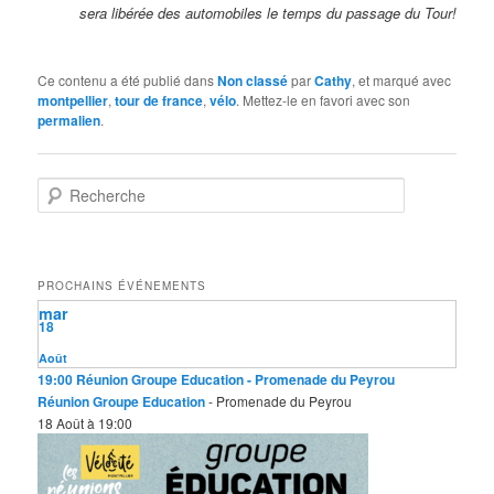
sera libérée des automobiles le temps du passage du Tour!
Ce contenu a été publié dans
Non classé
par
Cathy
, et marqué avec
montpellier
,
tour de france
,
vélo
. Mettez-le en favori avec son
permalien
.
R
e
c
h
e
PROCHAINS ÉVÉNEMENTS
r
mar
c
18
h
e
Août
19:00
Réunion Groupe Education
- Promenade du Peyrou
Réunion Groupe Education
- Promenade du Peyrou
18 Août à 19:00