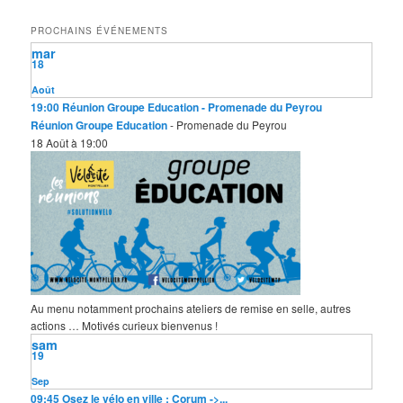
h
e
PROCHAINS ÉVÉNEMENTS
r
mar
c
18
h
e
Août
19:00
Réunion Groupe Education
- Promenade du Peyrou
Réunion Groupe Education
- Promenade du Peyrou
18 Août à 19:00
Au menu notamment prochains ateliers de remise en selle, autres
actions … Motivés curieux bienvenus !
sam
19
Sep
09:45
Osez le vélo en ville : Corum ->...