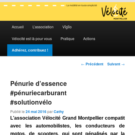
La mobilité en toute simplicité
Menu
Vélocité Grand Montpellier
Accueil
L’association
Vĭgĭlo
Aller
Aller
principal
Vélocité est là pour vous
Pratique
Actions
au
au
Adhérez, contribuez !
contenu
contenu
Navigation
←
Précédent
Suivant
→
principal
secondaire
des
articles
Pénurie d’essence
#‎pénuriecarburant‬
‪#‎solutionvélo‬
Publié le
24 mai 2016
par
Cathy
L’association Vélocité Grand Montpellier compatit
avec les automobilistes, les conducteurs de
motos, de
scooters, qui sont pénalisés par la