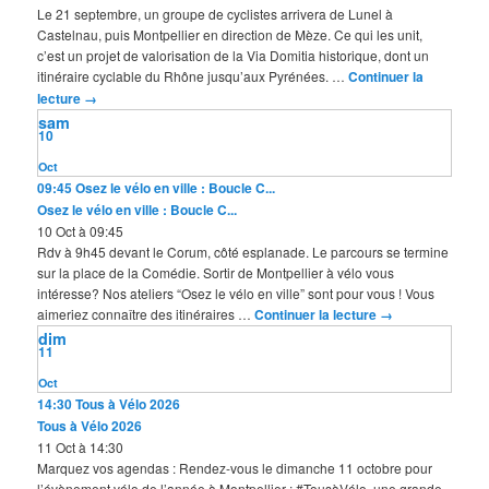
Le 21 septembre, un groupe de cyclistes arrivera de Lunel à
Castelnau, puis Montpellier en direction de Mèze. Ce qui les unit,
c’est un projet de valorisation de la Via Domitia historique, dont un
itinéraire cyclable du Rhône jusqu’aux Pyrénées. …
Continuer la
lecture
→
sam
10
Oct
09:45
Osez le vélo en ville : Boucle C...
Osez le vélo en ville : Boucle C...
10 Oct à 09:45
Rdv à 9h45 devant le Corum, côté esplanade. Le parcours se termine
sur la place de la Comédie. Sortir de Montpellier à vélo vous
intéresse? Nos ateliers “Osez le vélo en ville” sont pour vous ! Vous
aimeriez connaître des itinéraires …
Continuer la lecture
→
dim
11
Oct
14:30
Tous à Vélo 2026
Tous à Vélo 2026
11 Oct à 14:30
Marquez vos agendas : Rendez-vous le dimanche 11 octobre pour
l’évènement vélo de l’année à Montpellier : #TousàVélo, une grande