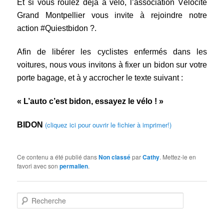
Et si vous roulez déjà à vélo, l’association Vélocité
Grand Montpellier vous invite à rejoindre notre
action #Quiestbidon ?.
Afin de libérer les cyclistes enfermés dans les
voitures, nous vous invitons à fixer un bidon sur votre
porte bagage, et à y accrocher le texte suivant :
« L’auto c’est bidon, essayez le vélo ! »
(cliquez ici pour ouvrir le fichier à imprimer!)
BIDON
Ce contenu a été publié dans
Non classé
par
Cathy
. Mettez-le en
favori avec son
permalien
.
R
e
c