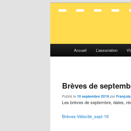
La mobilité en toute simplicité
Vélocité Gran
Menu
Accueil
L’association
Vĭ
Aller
Aller
principal
au
au
contenu
contenu
Brèves de septemb
principal
secondaire
Publié le
10 septembre 2019
par
François
Les brèves de septembre, dates, ré
Brèves-Vélocité_sept-19