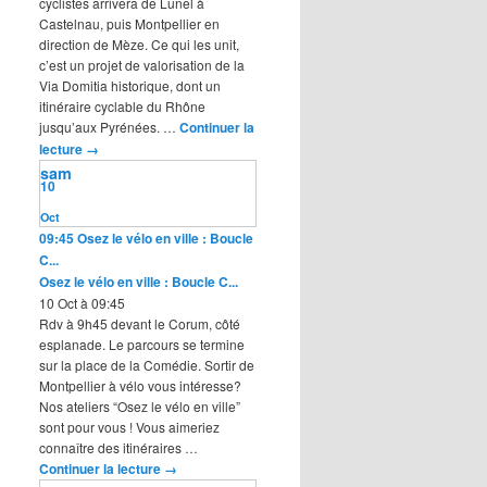
cyclistes arrivera de Lunel à
Castelnau, puis Montpellier en
direction de Mèze. Ce qui les unit,
c’est un projet de valorisation de la
Via Domitia historique, dont un
itinéraire cyclable du Rhône
jusqu’aux Pyrénées. …
Continuer la
lecture
→
sam
10
Oct
09:45
Osez le vélo en ville : Boucle
C...
Osez le vélo en ville : Boucle C...
10 Oct à 09:45
Rdv à 9h45 devant le Corum, côté
esplanade. Le parcours se termine
sur la place de la Comédie. Sortir de
Montpellier à vélo vous intéresse?
Nos ateliers “Osez le vélo en ville”
sont pour vous ! Vous aimeriez
connaître des itinéraires …
Continuer la lecture
→