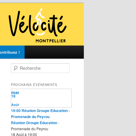
ontribuez !
R
e
c
h
PROCHAINS ÉVÉNEMENTS
e
mar
r
18
c
Août
h
19:00
Réunion Groupe Education
-
e
Promenade du Peyrou
Réunion Groupe Education
-
Promenade du Peyrou
18 Août à 19:00