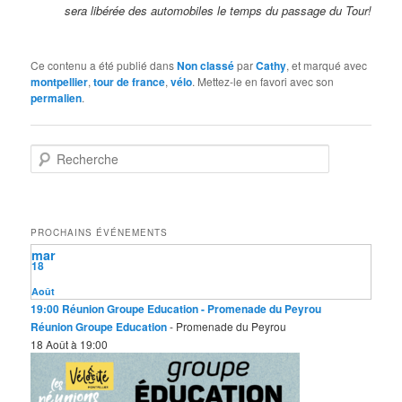
sera libérée des automobiles le temps du passage du Tour!
Ce contenu a été publié dans
Non classé
par
Cathy
, et marqué avec
montpellier
,
tour de france
,
vélo
. Mettez-le en favori avec son
permalien
.
R
e
c
h
e
PROCHAINS ÉVÉNEMENTS
r
mar
c
18
h
e
Août
19:00
Réunion Groupe Education
- Promenade du Peyrou
Réunion Groupe Education
- Promenade du Peyrou
18 Août à 19:00