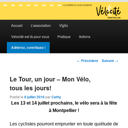
La mobilité en toute simplicité
Menu
Vélocité Grand Montpellier
Accueil
L’association
Vĭgĭlo
Aller
Aller
principal
Vélocité est là pour vous
Pratique
Actions
au
au
Adhérez, contribuez !
contenu
contenu
Navigation
←
Précédent
Suivant
→
principal
secondaire
des
articles
Le Tour, un jour – Mon Vélo,
tous les jours!
Publié le
8 juillet 2016
par
Cathy
Les 13 et 14 juillet prochains, le vélo sera à la fête
à Montpellier !
Les cyclistes pourront emprunter en toute quiétude de