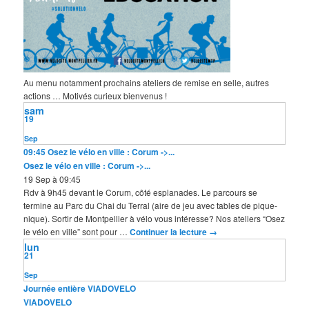
Au menu notamment prochains ateliers de remise en selle, autres
actions … Motivés curieux bienvenus !
sam
19
Sep
09:45
Osez le vélo en ville : Corum ->...
Osez le vélo en ville : Corum ->...
19 Sep à 09:45
Rdv à 9h45 devant le Corum, côté esplanades. Le parcours se
termine au Parc du Chai du Terral (aire de jeu avec tables de pique-
nique). Sortir de Montpellier à vélo vous intéresse? Nos ateliers “Osez
le vélo en ville” sont pour …
Continuer la lecture
→
lun
21
Sep
Journée entière
VIADOVELO
VIADOVELO