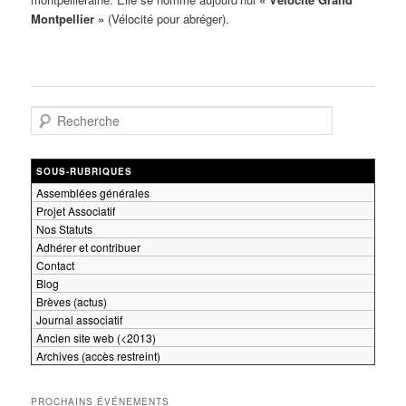
Montpellier »
(Vélocité pour abréger).
R
e
c
h
SOUS-RUBRIQUES
e
Assemblées générales
r
Projet Associatif
c
Nos Statuts
h
Adhérer et contribuer
e
Contact
Blog
Brèves (actus)
Journal associatif
Ancien site web (<2013)
Archives (accès restreint)
PROCHAINS ÉVÉNEMENTS