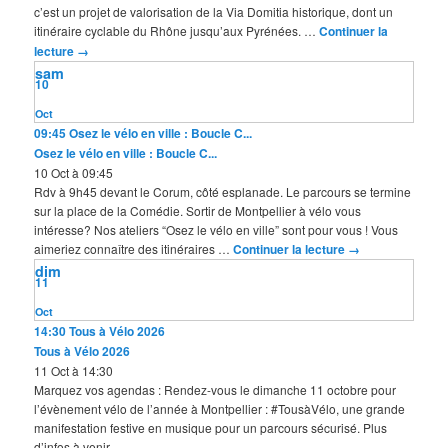
c’est un projet de valorisation de la Via Domitia historique, dont un
itinéraire cyclable du Rhône jusqu’aux Pyrénées. …
Continuer la
lecture
→
sam
10
Oct
09:45
Osez le vélo en ville : Boucle C...
Osez le vélo en ville : Boucle C...
10 Oct à 09:45
Rdv à 9h45 devant le Corum, côté esplanade. Le parcours se termine
sur la place de la Comédie. Sortir de Montpellier à vélo vous
intéresse? Nos ateliers “Osez le vélo en ville” sont pour vous ! Vous
aimeriez connaître des itinéraires …
Continuer la lecture
→
dim
11
Oct
14:30
Tous à Vélo 2026
Tous à Vélo 2026
11 Oct à 14:30
Marquez vos agendas : Rendez-vous le dimanche 11 octobre pour
l’évènement vélo de l’année à Montpellier : #TousàVélo, une grande
manifestation festive en musique pour un parcours sécurisé. Plus
d’infos à venir.