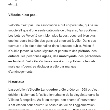
etc…).
Vélocité n’est pas…
Vélocité n’est pas une association à but corporatiste, qui ne se
soucierait que d’une seule catégorie de citoyens,
les cyclistes
.
Les buts de Vélocité sont bien plus larges, couvrent bien plus
que les seuls intérêts des gens qui circulent à vélo. Dans ses
travaux sur la place des vélos dans l’espace public, Vélocité
n’oublie jamais la place légitime et prioritaire des
piétons
, des
enfants
, les personnes
agées
, des
malvoyants
, des
personnes
en fauteuil.
Vélocité s’adresse aussi aux cyclistes potentiels
mais qui n’osent se déplacer à vélo par manque
d’aménagements
.
Historique
L’association
Vélocité Languedoc
a été créée en 1998 et s’est
dédiée initialement à l’utilisation urbaine de la bicyclette dans la
Ville de Montpellier. Au fil du temps, son champ d’intervention
s’est étendu pour couvrir le bassin de vie de l’agglomération
montpelliéraine. Elle se nomme aujourd’hui
« Vélocité Grand