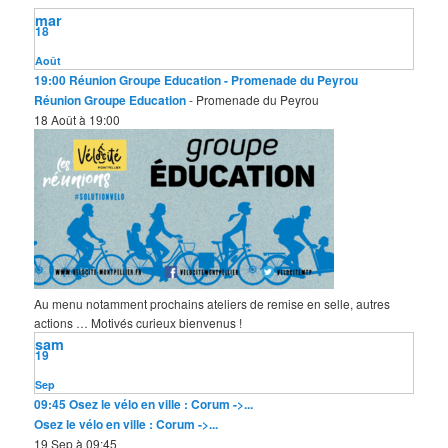
mar
18
Août
19:00
Réunion Groupe Education
- Promenade du Peyrou
Réunion Groupe Education
- Promenade du Peyrou
18 Août à 19:00
Au menu notamment prochains ateliers de remise en selle, autres
actions … Motivés curieux bienvenus !
sam
19
Sep
09:45
Osez le vélo en ville : Corum ->...
Osez le vélo en ville : Corum ->...
19 Sep à 09:45