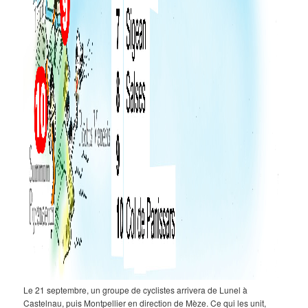
Le 21 septembre, un groupe de cyclistes arrivera de Lunel à
Castelnau, puis Montpellier en direction de Mèze. Ce qui les unit,