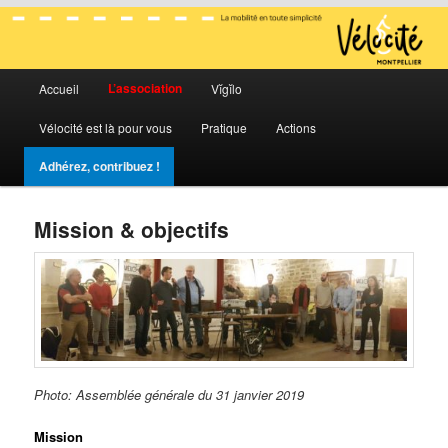
La mobilité en toute simplicité
Menu
Vélocité Grand Montpellier
L’association
Accueil
Vĭgĭlo
Aller
Aller
principal
Vélocité est là pour vous
Pratique
Actions
au
au
Adhérez, contribuez !
contenu
contenu
principal
secondaire
Mission & objectifs
Photo: Assemblée générale du 31 janvier 2019
Mission