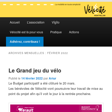
La mobilité en toute simplicité
Menu
Vélocité Grand Montpellier
Accueil
L’association
Vĭgĭlo
Aller
Aller
principal
Vélocité est là pour vous
Pratique
Actions
au
au
Adhérez, contribuez !
contenu
contenu
ARCHIVES MENSUELLES :
FÉVRIER 2022
principal
secondaire
Le Grand jeu du vélo
Publié le
14 février 2022
par
Artur
Le Budget participatif a été clôturé le 20 mars.
Les bénévoles de Vélocité vont poursuivre leur travail de mise au
point du projet afin qu’il voit le jour à la rentrée prochaine.