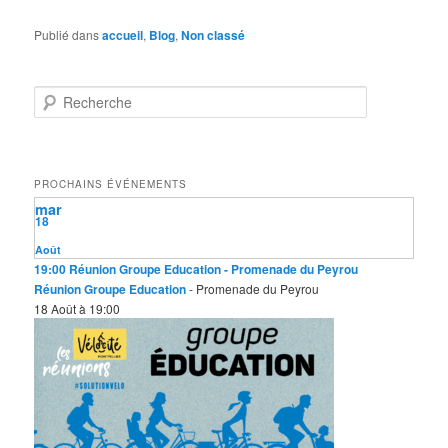
Publié dans
accueil
,
Blog
,
Non classé
R
e
c
h
e
PROCHAINS ÉVÉNEMENTS
r
mar
c
18
h
e
Août
19:00
Réunion Groupe Education
- Promenade du Peyrou
Réunion Groupe Education
- Promenade du Peyrou
18 Août à 19:00