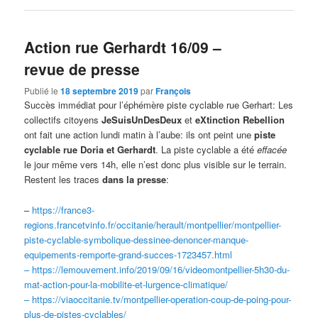
Action rue Gerhardt 16/09 –
revue de presse
Publié le
18 septembre 2019
par
François
Succès immédiat pour l’éphémère piste cyclable rue Gerhart
: Les
collectifs citoyens
JeSuisUnDesDeux
et
eXtinction Rebellion
ont fait une action lundi matin à l’aube: ils ont peint une
piste
cyclable rue Doria et Gerhardt
. La piste cyclable a été
effacée
le jour même vers 14h, elle n’est donc plus visible sur le terrain.
Restent les traces
dans la presse
:
–
https://france3-
regions.francetvinfo.fr/occitanie/herault/montpellier/montpellier-
piste-cyclable-symbolique-dessinee-denoncer-manque-
equipements-remporte-grand-succes-1723457.html
– https://lemouvement.info/2019/
09/16/videomontpellier-5h30-
du-
mat-action-pour-la-
mobilite-et-lurgence-
climatique/
– https://viaoccitanie.tv/
montpellier-operation-coup-de-
poing-pour-
plus-de-pistes-
cyclables/