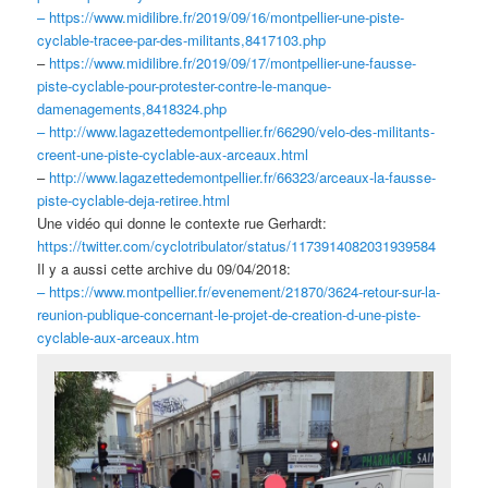
– https://www.midilibre.fr/2019/
09/16/montpellier-une-piste-
cyclable-tracee-par-des-
militants,8417103.php
–
https://www.midilibre.fr/2019/09/17/montpellier-une-fausse-
piste-cyclable-pour-protester-contre-le-manque-
damenagements,8418324.php
– http://www.
lagazettedemontpellier.fr/
66290/velo-des-militants-
creent-une-piste-cyclable-aux-
arceaux.html
–
http://www.lagazettedemontpellier.fr/66323/arceaux-la-fausse-
piste-cyclable-deja-retiree.html
Une vidéo qui donne le contexte rue Gerhardt:
https://twitter.com/cyclotribulator/status/1173914082031939584
Il y a aussi cette archive du 09/04/2018:
– https://www.montpellier.fr/evenement/21870/3624-retour-sur-la-
reunion-publique-concernant-le-projet-de-creation-d-une-piste-
cyclable-aux-arceaux.htm