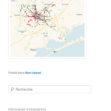
Publié dans
Non classé
R
e
c
h
e
PROCHAINS ÉVÉNEMENTS