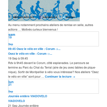
Au menu notamment prochains ateliers de remise en selle, autres
actions … Motivés curieux bienvenus !
sam
19
Sep
09:45
Osez le vélo en ville : Corum ->...
Osez le vélo en ville : Corum ->...
19 Sep à 09:45
Rdv à 9h45 devant le Corum, côté esplanades. Le parcours se
termine au Parc du Chai du Terral (aire de jeu avec tables de pique-
nique). Sortir de Montpellier à vélo vous intéresse? Nos ateliers “Osez
le vélo en ville” sont pour …
Continuer la lecture
→
lun
21
Sep
Journée entière
VIADOVELO
VIADOVELO
21 Sep
Journée entière