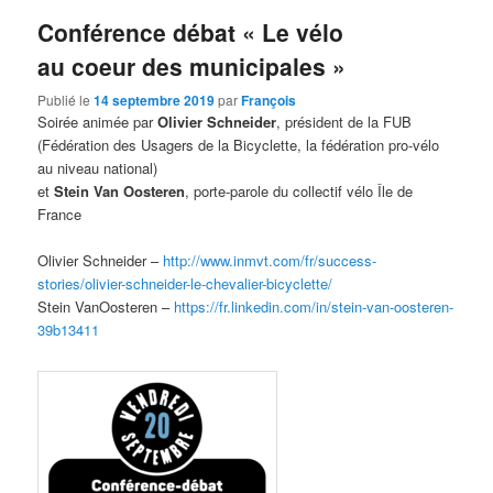
Conférence débat « Le vélo
au coeur des municipales »
Publié le
14 septembre 2019
par
François
Soirée animée par
Olivier Schneider
, président de la FUB
(Fédération des Usagers de la Bicyclette, la fédération pro-vélo
au niveau national)
et
Stein Van Oosteren
, porte-parole du collectif vélo Île de
France
Olivier Schneider –
http://www.inmvt.com/fr/
success-
stories/olivier-
schneider-le-chevalier-
bicyclette/
Stein VanOosteren –
https://fr.linkedin.com/in/
stein-van-oosteren-
39b13411