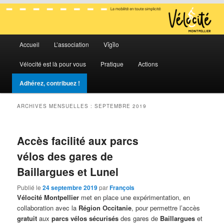
La mobilité en toute simplicité
Menu
Vélocité Grand Montpellier
Accueil
L’association
Vĭgĭlo
Aller
Aller
principal
Vélocité est là pour vous
Pratique
Actions
au
au
Adhérez, contribuez !
contenu
contenu
ARCHIVES MENSUELLES :
SEPTEMBRE 2019
principal
secondaire
Accès facilité aux parcs
vélos des gares de
Baillargues et Lunel
Publié le
24 septembre 2019
par
François
Vélocité
Montpellier
met en place une expérimentation, en
collaboration avec la
Région Occitanie
, pour permettre l’accès
gratuit
aux
parcs vélos sécurisés
des gares de
Baillargues
et