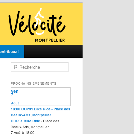
ontribuez !
R
e
c
h
PROCHAINS ÉVÉNEMENTS
e
ven
r
7
c
Août
h
18:00
COP31 Bike Ride
- Place des
e
Beaux-Arts, Montpellier
COP31 Bike Ride
- Place des
Beaux-Arts, Montpellier
7 Août à 18:00