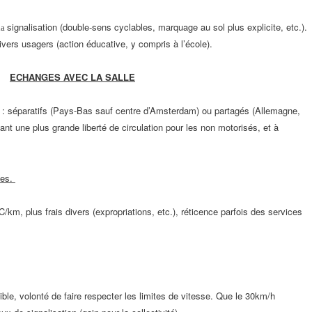
signalisation (double-sens cyclables, marquage au sol plus explicite,
etc.).
la
divers usagers
(action éducative, y compris à l’école).
ECHANGES AVEC LA SALLE
: séparatifs (Pays-Bas
sauf centre d’Amsterdam) ou partagés (Allemagne,
nt une plus grande liberté de circulation
pour les non motorisés, et à
les.
/km, plus frais divers (expropriations,
etc.), réticence parfois des services
ible, volonté de faire respecter les limites de vitesse.
Que le 30km/h