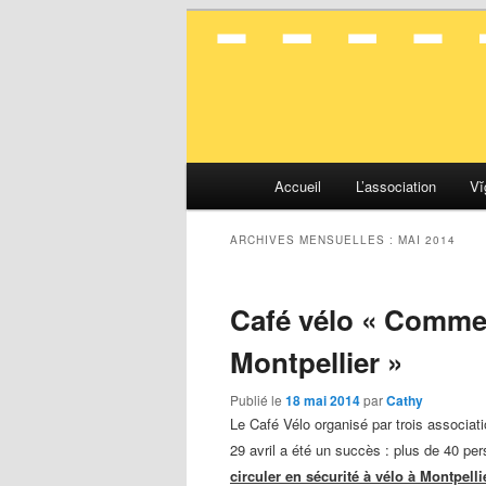
La mobilité en toute simplicité
Vélocité Gran
Menu
Accueil
L’association
Vĭ
Aller
Aller
principal
au
au
ARCHIVES MENSUELLES :
MAI 2014
contenu
contenu
Café vélo « Comment
principal
secondaire
Montpellier »
Publié le
18 mai 2014
par
Cathy
Le
Café Vélo organisé par trois associat
29 avril a été un succès : plus de 40 pe
circuler en sécurité à vélo à Montpelli