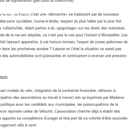
aux de
signalisation (gain pour la collectivité).
c’est une «démarche» se traduisant par de nouveaux
 la rue : en France,
ble-sens cyclables, tourne-à-droite,
respect du plus faible par le plus fort,
s collectivités, réduit parfois à du «grignotage»
sur les droits des motorisés.
de de la rue est adoptée, ce n’est pas le cas pour l’instant
à Montpellier. Les
 2040
laissent apparaître, à cet horizon lointain, l’espoir de zones piétonnes
de
er dans les prochaines
années ? Laisser en l’état la situation ne serait pas
se des automobilistes sont puissantes
et continueront à exercer une pression
deurs
part modale du vélo, intégration
de la contrainte financière, réflexion à
icipation des associations au travail à mener)
tels qu’exprimés par Madame
e
publique avec les candidats aux municipales, les préoccupations
de la
voir rejoindre
celles de Vélocité. L’association cherche déjà à établir des
ite apporter sa compétence
d’usager et fera part de sa volonté d’être associée
nagement vélo à venir.