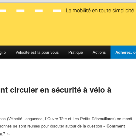
d Montpellier
gĭlo
Vélocité est là pour vous
Pratique
Actions
Adhérez, c
 circuler en sécurité à vélo à
ions (Vélocité Languedoc, L’Ouvre Tête et Les Petits Débrouillards) ce mardi
rsonnes se sont réunies pour discuter autour de la question
«
Comment
er
? ».