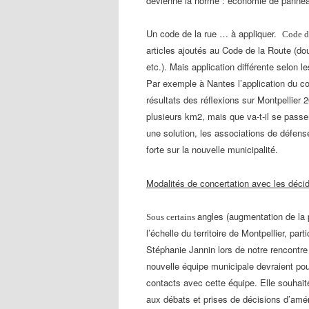
devienne la norme : économie de panne
Un code de la rue … à appliquer.
Code de
articles ajoutés
au Code de la Route (dou
etc.). Mais application différente
selon le
Par exemple à Nantes l’application
du co
résultats des réflexions sur Montpellier
plusieurs km2, mais que va-t-il se pass
une
solution, les associations de défen
forte sur la nouvelle
municipalité.
Modalités de concertation avec les déci
angles (augmentation de la 
Sous certains
l’échelle du territoire de
Montpellier, part
Stéphanie Jannin lors de notre rencontr
nouvelle équipe municipale devraient pou
contacts avec cette équipe. Elle souha
aux débats et
prises de décisions d’amé