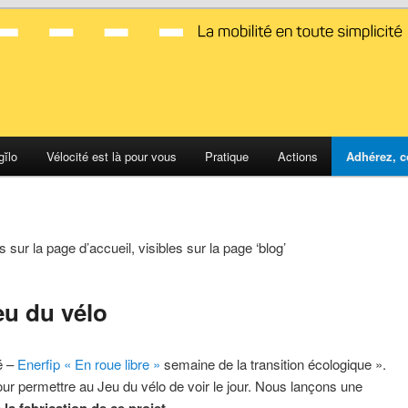
d Montpellier
gĭlo
Vélocité est là pour vous
Pratique
Actions
Adhérez, c
s sur la page d’accueil, visibles sur la page ‘blog’
eu du vélo
é –
Enerfip « En roue libre »
semaine de la transition écologique ».
ur permettre au Jeu du vélo de voir le jour. Nous lançons une
la fabrication de ce projet
.