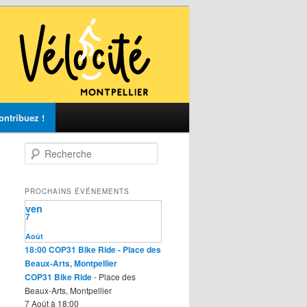
ontribuez !
R
e
c
h
PROCHAINS ÉVÉNEMENTS
e
ven
r
7
c
Août
h
18:00
COP31 Bike Ride
- Place des
e
Beaux-Arts, Montpellier
COP31 Bike Ride
- Place des
Beaux-Arts, Montpellier
7 Août à 18:00