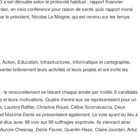
s’est déroulée selon le protocole habituel : rapport financier
urdan, en visio conférence pour raison de santé, puis rapport moral
par le président, Nicolas Le Moigne, qui est revenu sur les temps
 Action, Education, Infrastructures, Informatique et cartographie,
nter brièvement leurs activités et leurs projets et ont invité les
n : le renouvellement se faisant chaque année par moitié, 6 candidats
 et leurs motivations. Quatre d’entre eux se représentaient pour un
, Laurent Raffier, Christine Rouot, Céline Scornavacca. Deux
et Maxime Denis se présentaient également. Le vote ayant eu lieu à
été élus avec 98 voix sur 99 suffrages exprimés. Ils viennent ainsi
, Aurore Chesnay, Denis Feurer, Quentin Hess, Claire Jourdan, Artur