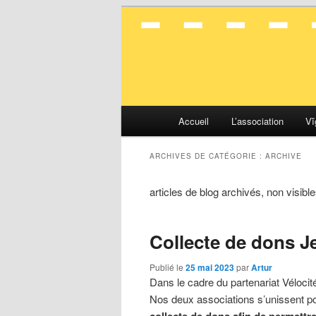
La mobilité en toute simplicité
Vélocité Gran
Menu
Accueil
L’association
Vĭ
Aller
Aller
principal
au
au
ARCHIVES DE CATÉGORIE :
ARCHIVE
articles de blog archivés, non visible
contenu
contenu
principal
secondaire
Collecte de dons J
Publié le
25 mai 2023
par
Artur
Dans le cadre du partenariat Vélocit
Nos deux associations s’unissent po
collecte de dons afin de permettre 