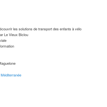
écouvrir les solutions de transport des enfants à vélo
par Le Vieux Biclou
viale
nformation
-Maguelone
r Méditerranée