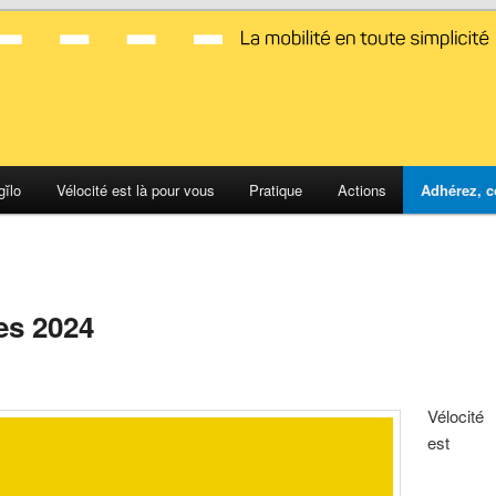
d Montpellier
gĭlo
Vélocité est là pour vous
Pratique
Actions
Adhérez, c
ves 2024
Vélocité
est