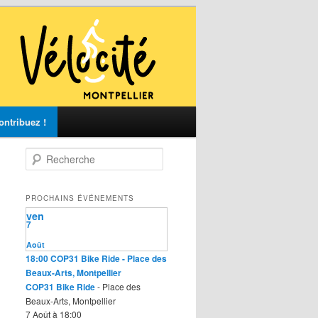
ontribuez !
R
e
c
h
PROCHAINS ÉVÉNEMENTS
e
ven
r
7
c
Août
h
18:00
COP31 Bike Ride
- Place des
e
Beaux-Arts, Montpellier
COP31 Bike Ride
- Place des
Beaux-Arts, Montpellier
7 Août à 18:00