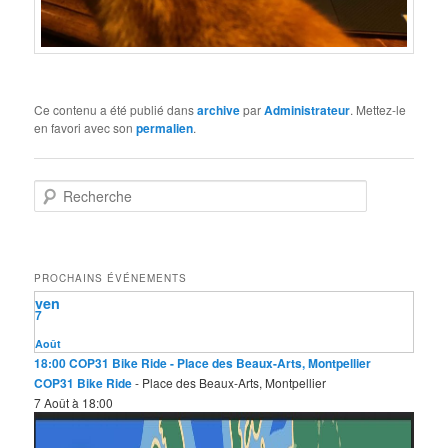
Ce contenu a été publié dans
archive
par
Administrateur
. Mettez-le
en favori avec son
permalien
.
R
e
c
h
e
PROCHAINS ÉVÉNEMENTS
r
ven
c
7
h
e
Août
18:00
COP31 Bike Ride
- Place des Beaux-Arts, Montpellier
COP31 Bike Ride
- Place des Beaux-Arts, Montpellier
7 Août à 18:00