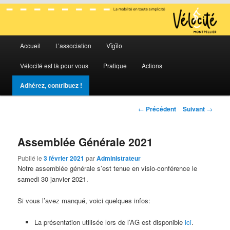
La mobilité en toute simplicité
Menu
Vélocité Grand Montpellier
Accueil
L’association
Vĭgĭlo
Aller
Aller
principal
Vélocité est là pour vous
Pratique
Actions
au
au
Adhérez, contribuez !
contenu
contenu
Navigation
←
Précédent
Suivant
→
principal
secondaire
des
articles
Assemblée Générale 2021
Publié le
3 février 2021
par
Administrateur
Notre assemblée générale s’est tenue en visio-conférence le
samedi 30 janvier 2021.
Si vous l’avez manqué, voici quelques infos:
La présentation utilisée lors de l’AG est disponible
ici
.