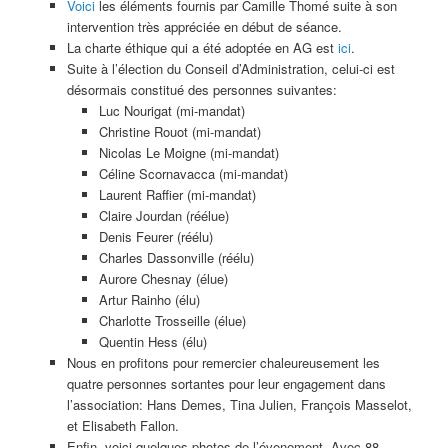
Voici
les éléments fournis par Camille Thomé suite à son
intervention très appréciée en début de séance.
La charte éthique qui a été adoptée en AG est
ici
.
Suite à l’élection du Conseil d’Administration, celui-ci est
désormais constitué des personnes suivantes:
Luc Nourigat (mi-mandat)
Christine Rouot (mi-mandat)
Nicolas Le Moigne (mi-mandat)
Céline Scornavacca (mi-mandat)
Laurent Raffier (mi-mandat)
Claire Jourdan (réélue)
Denis Feurer (réélu)
Charles Dassonville (réélu)
Aurore Chesnay (élue)
Artur Rainho (élu)
Charlotte Trosseille (élue)
Quentin Hess (élu)
Nous en profitons pour remercier chaleureusement les
quatre personnes sortantes pour leur engagement dans
l’association: Hans Demes, Tina Julien, François Masselot,
et Elisabeth Fallon.
Enfin, voici quelques photos de l’évenement. Avec 88