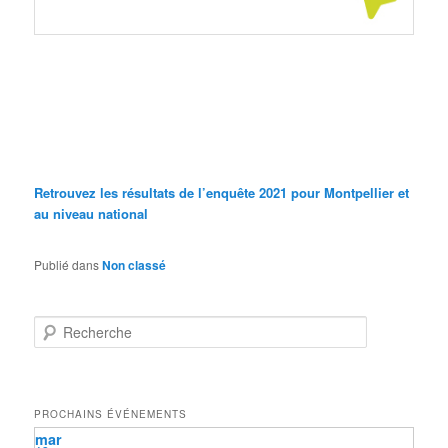
Retrouvez les résultats de l’enquête 2021 pour Montpellier et
au niveau national
Publié dans
Non classé
R
e
c
h
e
PROCHAINS ÉVÉNEMENTS
r
mar
c