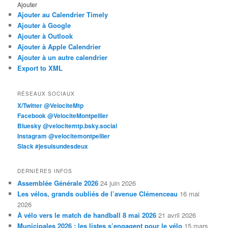
Ajouter
Ajouter au Calendrier Timely
Ajouter à Google
Ajouter à Outlook
Ajouter à Apple Calendrier
Ajouter à un autre calendrier
Export to XML
RÉSEAUX SOCIAUX
X/Twitter @VelociteMtp
Facebook @VelociteMontpellier
Bluesky @velocitemtp.bsky.social
Instagram @velocitemontpellier
Slack #jesuisundesdeux
DERNIÈRES INFOS
Assemblée Générale 2026
24 juin 2026
Les vélos, grands oubliés de l’avenue Clémenceau
16 mai
2026
À vélo vers le match de handball 8 mai 2026
21 avril 2026
Municipales 2026 : les listes s’engagent pour le vélo
15 mars