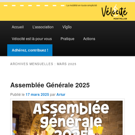
La mobilité en toute simplicité
Menu
Vélocité Grand Montpellier
Accueil
L’association
Vĭgĭlo
Aller
Aller
principal
Vélocité est là pour vous
Pratique
Actions
au
au
Adhérez, contribuez !
contenu
contenu
ARCHIVES MENSUELLES :
MARS 2025
principal
secondaire
Assemblée Générale 2025
Publié le
17 mars 2025
par
Artur