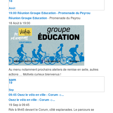
18
h
e
Août
19:00
Réunion Groupe Education
- Promenade du Peyrou
Réunion Groupe Education
- Promenade du Peyrou
18 Août à 19:00
Au menu notamment prochains ateliers de remise en selle, autres
actions … Motivés curieux bienvenus !
sam
19
Sep
09:45
Osez le vélo en ville : Corum ->...
Osez le vélo en ville : Corum ->...
19 Sep à 09:45
Rdv à 9h45 devant le Corum, côté esplanades. Le parcours se