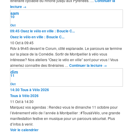
itinéraire cyclable du Rhône jusqu’aux Pyrénées. …
Continuer la
lecture
→
sam
10
Oct
09:45
Osez le vélo en ville : Boucle C...
Osez le vélo en ville : Boucle C...
10 Oct à 09:45
Rdv à 9h45 devant le Corum, côté esplanade. Le parcours se termine
sur la place de la Comédie. Sortir de Montpellier à vélo vous
intéresse? Nos ateliers “Osez le vélo en ville” sont pour vous ! Vous
aimeriez connaître des itinéraires …
Continuer la lecture
→
dim
11
Oct
14:30
Tous à Vélo 2026
Tous à Vélo 2026
11 Oct à 14:30
Marquez vos agendas : Rendez-vous le dimanche 11 octobre pour
l’évènement vélo de l’année à Montpellier : #TousàVélo, une grande
manifestation festive en musique pour un parcours sécurisé. Plus
d’infos à venir.
Voir le calendrier