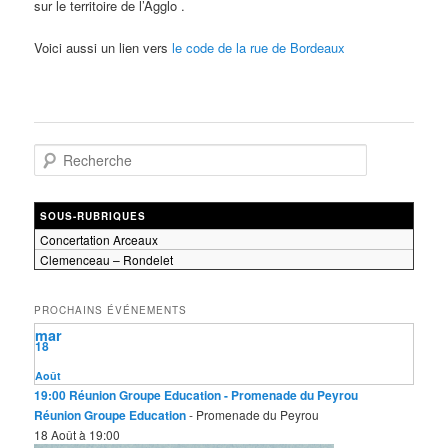
sur le territoire de l’Agglo .
Voici aussi un lien vers
le code de la rue de Bordeaux
R
e
c
h
SOUS-RUBRIQUES
e
Concertation Arceaux
r
Clemenceau – Rondelet
c
h
e
PROCHAINS ÉVÉNEMENTS
mar
18
Août
19:00
Réunion Groupe Education
- Promenade du Peyrou
Réunion Groupe Education
- Promenade du Peyrou
18 Août à 19:00