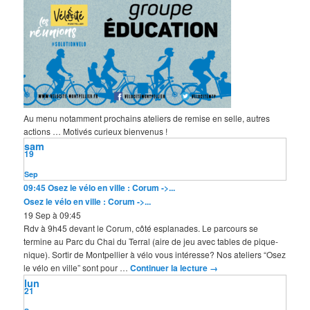
Au menu notamment prochains ateliers de remise en selle, autres
actions … Motivés curieux bienvenus !
sam
19
Sep
09:45
Osez le vélo en ville : Corum ->...
Osez le vélo en ville : Corum ->...
19 Sep à 09:45
Rdv à 9h45 devant le Corum, côté esplanades. Le parcours se
termine au Parc du Chai du Terral (aire de jeu avec tables de pique-
nique). Sortir de Montpellier à vélo vous intéresse? Nos ateliers “Osez
le vélo en ville” sont pour …
Continuer la lecture
→
lun
21