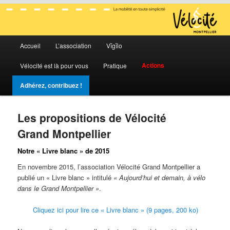
La mobilité en toute simplicité
Menu
Vélocité Grand Montpellier
Accueil
L’association
Vĭgĭlo
Aller
Aller
principal
Actions
Vélocité est là pour vous
Pratique
au
au
Adhérez, contribuez !
contenu
contenu
principal
secondaire
Les propositions de Vélocité
Grand Montpellier
Notre « Livre blanc » de 2015
En novembre 2015, l’association Vélocité Grand Montpellier a
publié un « Livre blanc » intitulé
« Aujourd’hui et demain, à vélo
dans le Grand Montpellier »
.
Cliquez ici pour lire ce « Livre blanc » (9 pages, 200 ko)