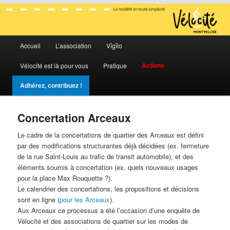
La mobilité en toute simplicité
Menu
Vélocité Grand Montpellier
Accueil
L’association
Vĭgĭlo
Aller
Aller
principal
Actions
Vélocité est là pour vous
Pratique
au
au
Adhérez, contribuez !
contenu
contenu
principal
secondaire
Concertation Arceaux
Le cadre de la concertations de quartier des Arceaux est défini
par des modifications structurantes déjà décidées (ex. fermeture
de la rue Saint-Louis au trafic de transit automobile), et des
éléments soumis à concertation (ex. quels nouveaux usages
pour la place Max Rouquette ?).
Le calendrier des concertations, les propositions et décisions
sont en ligne (
pour les Arceaux
).
Aux Arceaux ce processus a été l’occasion d’une enquête de
Vélocité et des associations de quartier sur les modes de