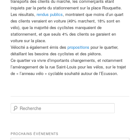
transports des clients du marché, les commerçants étant
inquiets par la perte du stationnement sur la place Rouquette.
Les résultats,
rendus publics
, montraient que moins d’un quart
des clients venaient en voiture (49% marchent, 18% sont en
vélo), que la majorité des cyclistes manquaient de
stationnement, et que seuls 4% des clients se garaient en
voiture sur la place.
Vélocité a également émis des
propositions
pour le quartier,
détaillant les besoins des cyclistes et des piétons.
Ce quartier va vivre d’importants changements, et notamment
l’aménagement de la rue Saint-Louis pour les vélos, sur le trajet
de « l’anneau vélo » cyclable souhaité autour de l’Ecusson.
R
e
c
h
e
PROCHAINS ÉVÉNEMENTS
r