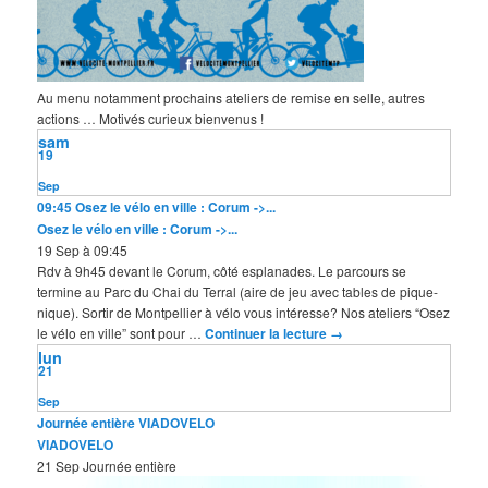
Au menu notamment prochains ateliers de remise en selle, autres
actions … Motivés curieux bienvenus !
sam
19
Sep
09:45
Osez le vélo en ville : Corum ->...
Osez le vélo en ville : Corum ->...
19 Sep à 09:45
Rdv à 9h45 devant le Corum, côté esplanades. Le parcours se
termine au Parc du Chai du Terral (aire de jeu avec tables de pique-
nique). Sortir de Montpellier à vélo vous intéresse? Nos ateliers “Osez
le vélo en ville” sont pour …
Continuer la lecture
→
lun
21
Sep
Journée entière
VIADOVELO
VIADOVELO
21 Sep
Journée entière