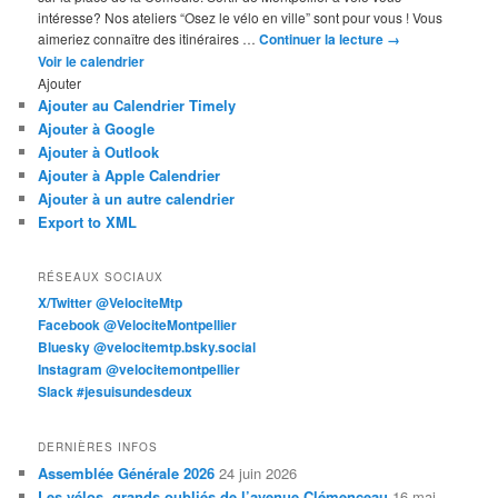
intéresse? Nos ateliers “Osez le vélo en ville” sont pour vous ! Vous
aimeriez connaître des itinéraires …
Continuer la lecture
→
Voir le calendrier
Ajouter
Ajouter au Calendrier Timely
Ajouter à Google
Ajouter à Outlook
Ajouter à Apple Calendrier
Ajouter à un autre calendrier
Export to XML
RÉSEAUX SOCIAUX
X/Twitter @VelociteMtp
Facebook @VelociteMontpellier
Bluesky @velocitemtp.bsky.social
Instagram @velocitemontpellier
Slack #jesuisundesdeux
DERNIÈRES INFOS
Assemblée Générale 2026
24 juin 2026
Les vélos, grands oubliés de l’avenue Clémenceau
16 mai