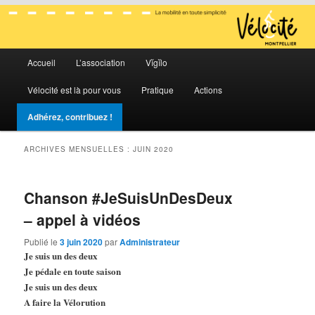
La mobilité en toute simplicité
Menu
Vélocité Grand Montpellier
Accueil
L’association
Vĭgĭlo
Aller
Aller
principal
Vélocité est là pour vous
Pratique
Actions
au
au
Adhérez, contribuez !
contenu
contenu
ARCHIVES MENSUELLES :
JUIN 2020
principal
secondaire
Chanson #JeSuisUnDesDeux
– appel à vidéos
Publié le
3 juin 2020
par
Administrateur
Je suis un des deux
Je pédale en toute saison
Je suis un des deux
A faire la Vélorution