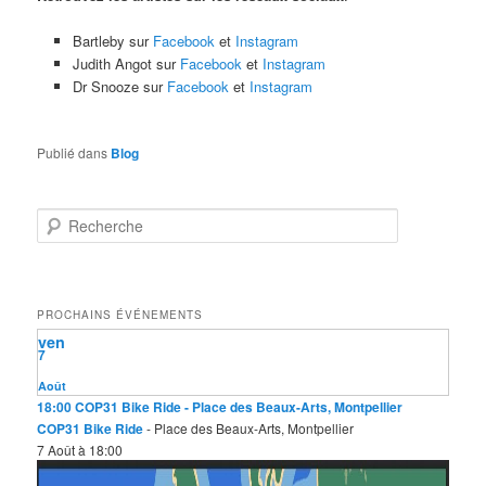
Bartleby sur
Facebook
et
Instagram
Judith Angot sur
Facebook
et
Instagram
Dr Snooze sur
Facebook
et
Instagram
Publié dans
Blog
R
e
c
h
e
PROCHAINS ÉVÉNEMENTS
r
ven
c
7
h
e
Août
18:00
COP31 Bike Ride
- Place des Beaux-Arts, Montpellier
COP31 Bike Ride
- Place des Beaux-Arts, Montpellier
7 Août à 18:00