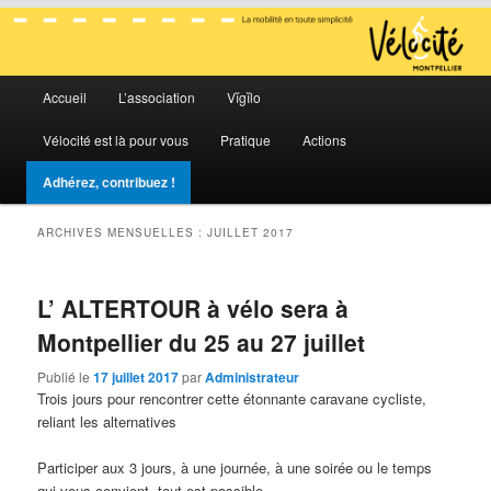
La mobilité en toute simplicité
Menu
Vélocité Grand Montpellier
Accueil
L’association
Vĭgĭlo
Aller
Aller
principal
Vélocité est là pour vous
Pratique
Actions
au
au
Adhérez, contribuez !
contenu
contenu
ARCHIVES MENSUELLES :
JUILLET 2017
principal
secondaire
L’ ALTERTOUR à vélo sera à
Montpellier du 25 au 27 juillet
Publié le
17 juillet 2017
par
Administrateur
Trois jours pour rencontrer cette étonnante caravane cycliste,
reliant les alternatives
Participer aux 3 jours, à une journée, à une soirée ou le temps
qui vous convient, tout est possible.