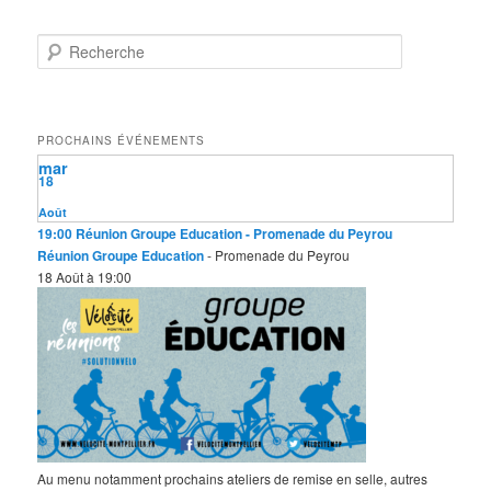
R
e
c
h
e
PROCHAINS ÉVÉNEMENTS
r
mar
c
18
h
e
Août
19:00
Réunion Groupe Education
- Promenade du Peyrou
Réunion Groupe Education
- Promenade du Peyrou
18 Août à 19:00
Au menu notamment prochains ateliers de remise en selle, autres