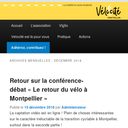
La mobilité en toute simplicité
Menu
Vélocité Grand Montpellier
Accueil
L’association
Vĭgĭlo
Aller
Aller
principal
Vélocité est là pour vous
Pratique
Actions
au
au
Adhérez, contribuez !
contenu
contenu
ARCHIVES MENSUELLES :
DÉCEMBRE 2018
principal
secondaire
Retour sur la conférence-
débat « Le retour du vélo à
Montpellier »
Publié le
15 décembre 2018
par
Administrateur
La captation vidéo est en ligne ! Plein de choses intéressantes
sur le caractère inéluctable de la transition cyclable à Montpellier,
surtout dans la seconde partie !