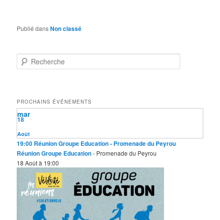
Publié dans
Non classé
R
e
c
h
e
PROCHAINS ÉVÉNEMENTS
r
mar
c
18
h
e
Août
19:00
Réunion Groupe Education
- Promenade du Peyrou
Réunion Groupe Education
- Promenade du Peyrou
18 Août à 19:00