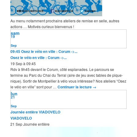
Au menu notamment prochains ateliers de remise en selle, autres
actions … Motivés curieux bienvenus !
sam
19
Sep
09:45
Osez le vélo en ville : Corum ->...
Osez le vélo en ville : Corum ->...
19 Sep à 09:45
Rdv à 9h45 devant le Corum, côté esplanades. Le parcours se
termine au Parc du Chai du Terral (aire de jeu avec tables de pique-
nique). Sortir de Montpellier à vélo vous intéresse? Nos ateliers “Osez
le vélo en ville” sont pour …
Continuer la lecture
→
lun
21
Sep
Journée entière
VIADOVELO
VIADOVELO
21 Sep
Journée entière