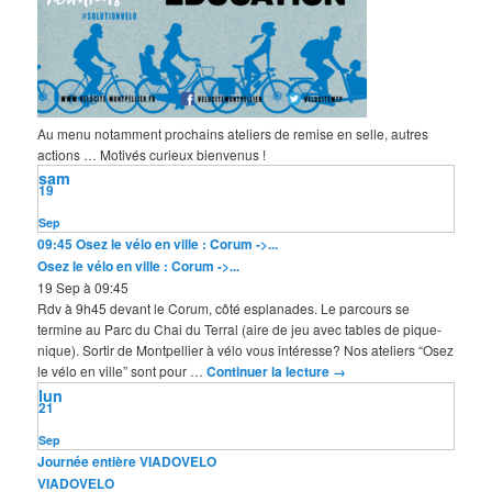
Au menu notamment prochains ateliers de remise en selle, autres
actions … Motivés curieux bienvenus !
sam
19
Sep
09:45
Osez le vélo en ville : Corum ->...
Osez le vélo en ville : Corum ->...
19 Sep à 09:45
Rdv à 9h45 devant le Corum, côté esplanades. Le parcours se
termine au Parc du Chai du Terral (aire de jeu avec tables de pique-
nique). Sortir de Montpellier à vélo vous intéresse? Nos ateliers “Osez
le vélo en ville” sont pour …
Continuer la lecture
→
lun
21
Sep
Journée entière
VIADOVELO
VIADOVELO