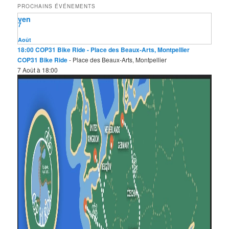
PROCHAINS ÉVÉNEMENTS
r
ven
c
7
h
e
Août
18:00
COP31 Bike Ride
- Place des Beaux-Arts, Montpellier
COP31 Bike Ride
- Place des Beaux-Arts, Montpellier
7 Août à 18:00