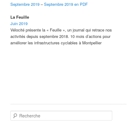
Septembre 2019
–
Septembre 2019 en PDF
La Feuille
Juin 2019
Vélocité présente la « Feuille », un journal qui retrace nos
activités depuis septembre 2018. 10 mois d’actions pour
améliorer les infrastructures cyclables à Montpellier
R
e
c
h
e