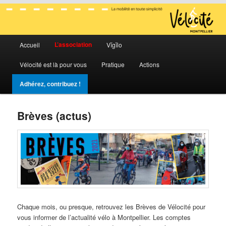
La mobilité en toute simplicité
Menu
Vélocité Grand Montpellier
L’association
Accueil
Vĭgĭlo
Aller
Aller
principal
Vélocité est là pour vous
Pratique
Actions
au
au
Adhérez, contribuez !
contenu
contenu
principal
secondaire
Brèves (actus)
Chaque mois, ou presque, retrouvez les Brèves de Vélocité pour
vous informer de l’actualité vélo à Montpellier. Les comptes