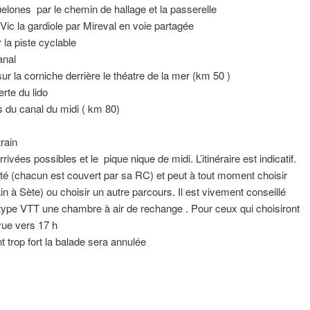
elones par le chemin de hallage et la passerelle
ic la gardiole par Mireval en voie partagée
 la piste cyclable
anal
r la corniche derrière le théatre de la mer (km 50 )
erte du lido
s du canal du midi ( km 80)
train
vées possibles et le pique nique de midi. L’itinéraire est indicatif.
té (chacun est couvert par sa RC) et peut à tout moment choisir
ain à Sète) ou choisir un autre parcours. Il est vivement conseillé
e type VTT une chambre à air de rechange . Pour ceux qui choisiront
évue vers 17 h
trop fort la balade sera annulée