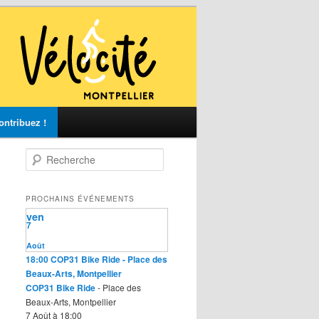
ontribuez !
R
e
c
h
PROCHAINS ÉVÉNEMENTS
e
ven
r
7
c
Août
h
18:00
COP31 Bike Ride
- Place des
e
Beaux-Arts, Montpellier
COP31 Bike Ride
- Place des
Beaux-Arts, Montpellier
7 Août à 18:00