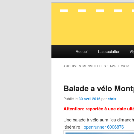
La mobilité en toute simplicité
Vélocité Gran
Menu
Accueil
L’association
Vĭ
Aller
Aller
principal
au
au
ARCHIVES MENSUELLES :
AVRIL 2016
contenu
contenu
Balade a vélo Mont
principal
secondaire
Publié le
30 avril 2016
par
chris
Attention:
reportée
à
u
n
e
date
u
l
t
Une balade à vélo aura lieu dimanch
Itinéraire :
openrunner 6006876