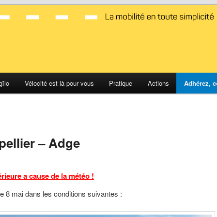
d Montpellier
gĭlo
Vélocité est là pour vous
Pratique
Actions
Adhérez, c
pellier – Adge
é
rieure a cause de la météo !
e 8 mai dans les conditions suivantes :