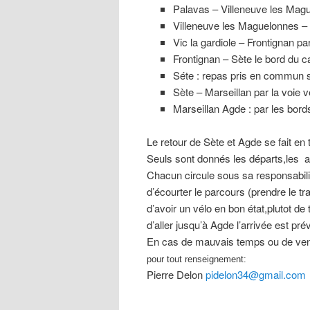
Palavas – Villeneuve les Magu
Villeneuve les Maguelonnes – V
Vic la gardiole – Frontignan par
Frontignan – Sète le bord du c
Séte : repas pris en commun su
Sète – Marseillan par la voie v
Marseillan Agde : par les bord
Le retour de Sète et Agde se fait en 
Seuls sont donnés les départs,les arri
Chacun circule sous sa responsabili
d’écourter le parcours (prendre le tr
d’avoir un vélo en bon état,plutot d
d’aller jusqu’à Agde l’arrivée est pr
En cas de mauvais temps ou de vent 
pour tout renseignement:
Pierre Delon
pidelon34@gmail.com