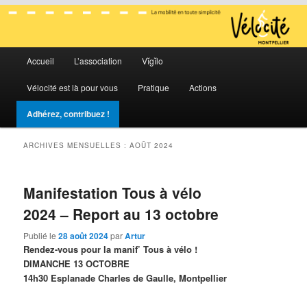
La mobilité en toute simplicité
Menu
Vélocité Grand Montpellier
Accueil
L’association
Vĭgĭlo
Aller
Aller
principal
Vélocité est là pour vous
Pratique
Actions
au
au
Adhérez, contribuez !
contenu
contenu
ARCHIVES MENSUELLES :
AOÛT 2024
principal
secondaire
Manifestation Tous à vélo
2024 – Report au 13 octobre
Publié le
28 août 2024
par
Artur
Rendez-vous pour la manif’ Tous à vélo !
DIMANCHE 13 OCTOBRE
14h30 Esplanade Charles de Gaulle, Montpellier