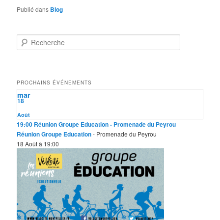
Publié dans
Blog
R
e
c
h
e
PROCHAINS ÉVÉNEMENTS
r
mar
c
18
h
e
Août
19:00
Réunion Groupe Education
- Promenade du Peyrou
Réunion Groupe Education
- Promenade du Peyrou
18 Août à 19:00