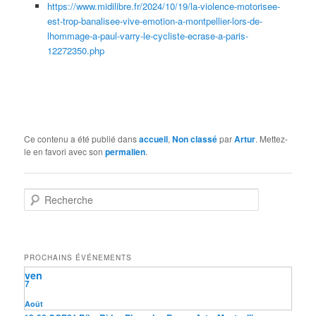
https://www.midilibre.fr/2024/10/19/la-violence-motorisee-
est-trop-banalisee-vive-emotion-a-montpellier-lors-de-
lhommage-a-paul-varry-le-cycliste-ecrase-a-paris-
12272350.php
Ce contenu a été publié dans
accueil
,
Non classé
par
Artur
. Mettez-
le en favori avec son
permalien
.
R
e
c
h
e
PROCHAINS ÉVÉNEMENTS
r
ven
c
7
h
e
Août