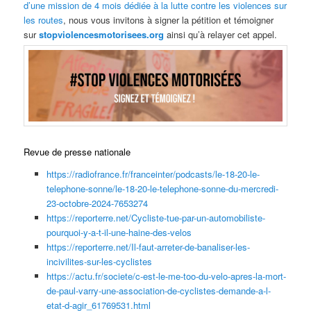
d’une mission de 4 mois dédiée à la lutte contre les violences sur
les routes
, nous vous invitons à signer la pétition et témoigner
sur
stopviolencesmotorisees.org
ainsi qu’à relayer cet appel.
Revue de presse nationale
https://radiofrance.fr/franceinter/podcasts/le-18-20-le-
telephone-sonne/le-18-20-le-telephone-sonne-du-mercredi-
23-octobre-2024-7653274
https://reporterre.net/Cycliste-tue-par-un-automobiliste-
pourquoi-y-a-t-il-une-haine-des-velos
https://reporterre.net/Il-faut-arreter-de-banaliser-les-
incivilites-sur-les-cyclistes
https://actu.fr/societe/c-est-le-me-too-du-velo-apres-la-mort-
de-paul-varry-une-association-de-cyclistes-demande-a-l-
etat-d-agir_61769531.html