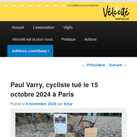
La mobilité en toute simplicité
Menu
Vélocité Grand Montpellier
Accueil
L’association
Vĭgĭlo
Aller
Aller
principal
Vélocité est là pour vous
Pratique
Actions
au
au
Adhérez, contribuez !
contenu
contenu
Navigation
←
Précédent
Suivant
→
principal
secondaire
des
articles
Paul Varry, cycliste tué le 15
octobre 2024 à Paris
Publié le
6 novembre 2024
par
Artur