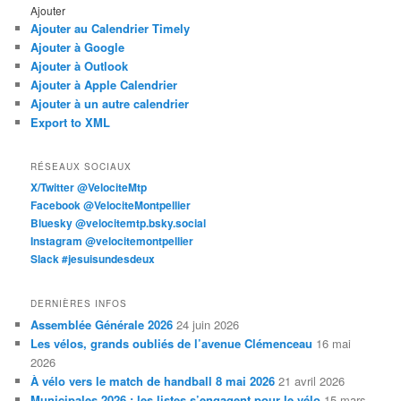
Ajouter
Ajouter au Calendrier Timely
Ajouter à Google
Ajouter à Outlook
Ajouter à Apple Calendrier
Ajouter à un autre calendrier
Export to XML
RÉSEAUX SOCIAUX
X/Twitter @VelociteMtp
Facebook @VelociteMontpellier
Bluesky @velocitemtp.bsky.social
Instagram @velocitemontpellier
Slack #jesuisundesdeux
DERNIÈRES INFOS
Assemblée Générale 2026
24 juin 2026
Les vélos, grands oubliés de l’avenue Clémenceau
16 mai
2026
À vélo vers le match de handball 8 mai 2026
21 avril 2026
Municipales 2026 : les listes s’engagent pour le vélo
15 mars