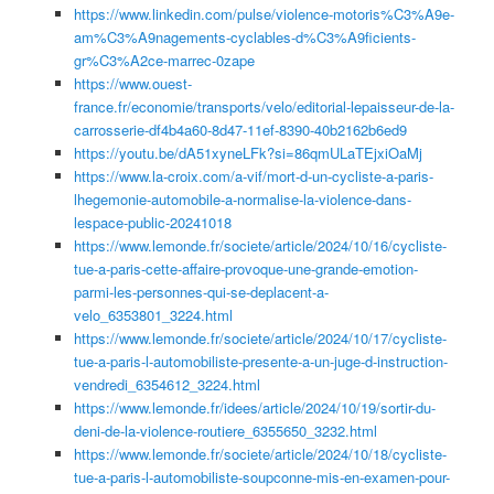
https://www.linkedin.com/pulse/violence-motoris%C3%A9e-
am%C3%A9nagements-cyclables-d%C3%A9ficients-
gr%C3%A2ce-marrec-0zape
https://www.ouest-
france.fr/economie/transports/velo/editorial-lepaisseur-de-la-
carrosserie-df4b4a60-8d47-11ef-8390-40b2162b6ed9
https://youtu.be/dA51xyneLFk?si=86qmULaTEjxiOaMj
https://www.la-croix.com/a-vif/mort-d-un-cycliste-a-paris-
lhegemonie-automobile-a-normalise-la-violence-dans-
lespace-public-20241018
https://www.lemonde.fr/societe/article/2024/10/16/cycliste-
tue-a-paris-cette-affaire-provoque-une-grande-emotion-
parmi-les-personnes-qui-se-deplacent-a-
velo_6353801_3224.html
https://www.lemonde.fr/societe/article/2024/10/17/cycliste-
tue-a-paris-l-automobiliste-presente-a-un-juge-d-instruction-
vendredi_6354612_3224.html
https://www.lemonde.fr/idees/article/2024/10/19/sortir-du-
deni-de-la-violence-routiere_6355650_3232.html
https://www.lemonde.fr/societe/article/2024/10/18/cycliste-
tue-a-paris-l-automobiliste-soupconne-mis-en-examen-pour-