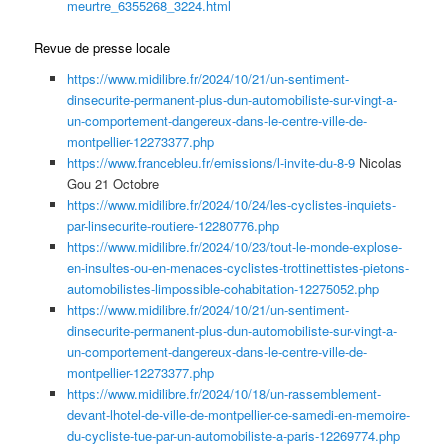
meurtre_6355268_3224.html
Revue de presse locale
https://www.midilibre.fr/2024/10/21/un-sentiment-
dinsecurite-permanent-plus-dun-automobiliste-sur-vingt-a-
un-comportement-dangereux-dans-le-centre-ville-de-
montpellier-12273377.php
https://www.francebleu.fr/emissions/l-invite-du-8-9
Nicolas
Gou 21 Octobre
https://www.midilibre.fr/2024/10/24/les-cyclistes-inquiets-
par-linsecurite-routiere-12280776.php
https://www.midilibre.fr/2024/10/23/tout-le-monde-explose-
en-insultes-ou-en-menaces-cyclistes-trottinettistes-pietons-
automobilistes-limpossible-cohabitation-12275052.php
https://www.midilibre.fr/2024/10/21/un-sentiment-
dinsecurite-permanent-plus-dun-automobiliste-sur-vingt-a-
un-comportement-dangereux-dans-le-centre-ville-de-
montpellier-12273377.php
https://www.midilibre.fr/2024/10/18/un-rassemblement-
devant-lhotel-de-ville-de-montpellier-ce-samedi-en-memoire-
du-cycliste-tue-par-un-automobiliste-a-paris-12269774.php