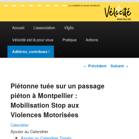
La mobilité en toute simplicité
Menu
Vélocité Grand Montpellier
Accueil
L’association
Vĭgĭlo
Aller
Aller
principal
Vélocité est là pour vous
Pratique
Actions
au
au
Adhérez, contribuez !
contenu
contenu
Navigation
←
Précédent
Suivant
→
principal
secondaire
des
articles
Piétonne tuée sur un passage
piéton à Montpellier :
Mobilisation Stop aux
Violences Motorisées
Calendrier
Ajouter au Calendrier
Ajouter au Calendrier Timely