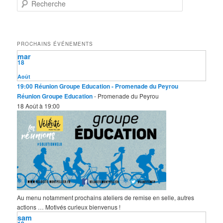
R
e
c
h
e
PROCHAINS ÉVÉNEMENTS
r
mar
c
18
h
e
Août
19:00
Réunion Groupe Education
- Promenade du Peyrou
Réunion Groupe Education
- Promenade du Peyrou
18 Août à 19:00
Au menu notamment prochains ateliers de remise en selle, autres
actions … Motivés curieux bienvenus !
sam