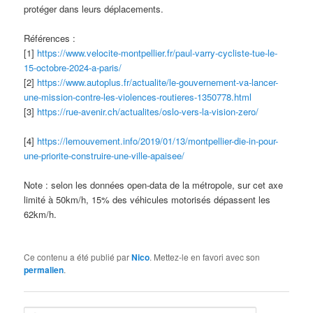
protéger dans leurs déplacements.
Références :
[1]
https://www.velocite-montpellier.fr/paul-varry-cycliste-tue-le-
15-octobre-2024-a-paris/
[2]
https://www.autoplus.fr/actualite/le-gouvernement-va-lancer-
une-mission-contre-les-violences-routieres-1350778.html
[3]
https://rue-avenir.ch/actualites/oslo-vers-la-vision-zero/
[4]
https://lemouvement.info/2019/01/13/montpellier-die-in-pour-
une-priorite-construire-une-ville-apaisee/
Note : selon les données open-data de la métropole, sur cet axe
limité à 50km/h, 15% des véhicules motorisés dépassent les
62km/h.
Ce contenu a été publié par
Nico
. Mettez-le en favori avec son
permalien
.