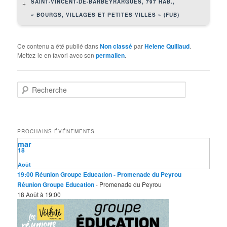
SAINT-VINCENT-DE-BARBEYRARGUES, 797 HAB.,
+
« BOURGS, VILLAGES ET PETITES VILLES » (FUB)
Ce contenu a été publié dans
Non classé
par
Helene Quillaud
.
Mettez-le en favori avec son
permalien
.
R
e
c
h
e
PROCHAINS ÉVÉNEMENTS
r
mar
c
18
h
e
Août
19:00
Réunion Groupe Education
- Promenade du Peyrou
Réunion Groupe Education
- Promenade du Peyrou
18 Août à 19:00