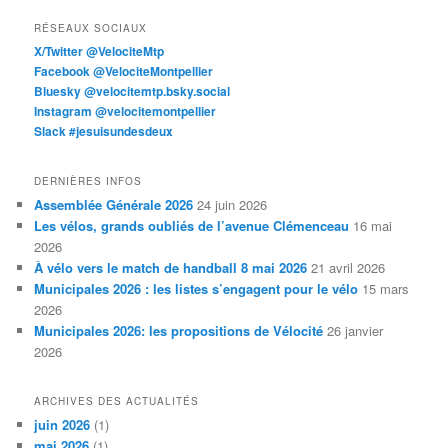
RÉSEAUX SOCIAUX
X/Twitter @VelociteMtp
Facebook @VelociteMontpellier
Bluesky @velocitemtp.bsky.social
Instagram @velocitemontpellier
Slack #jesuisundesdeux
DERNIÈRES INFOS
Assemblée Générale 2026
24 juin 2026
Les vélos, grands oubliés de l’avenue Clémenceau
16 mai
2026
À vélo vers le match de handball 8 mai 2026
21 avril 2026
Municipales 2026 : les listes s’engagent pour le vélo
15 mars
2026
Municipales 2026: les propositions de Vélocité
26 janvier
2026
ARCHIVES DES ACTUALITÉS
juin 2026
(1)
mai 2026
(1)