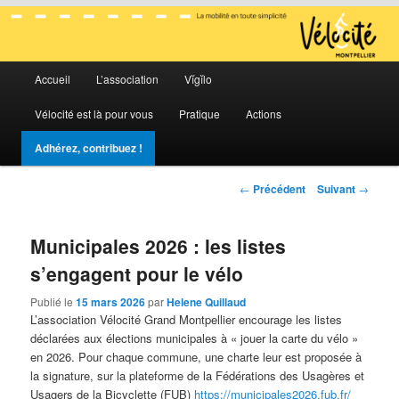
La mobilité en toute simplicité
Menu
Vélocité Grand Montpellier
Accueil
L’association
Vĭgĭlo
Aller
Aller
principal
Vélocité est là pour vous
Pratique
Actions
au
au
Adhérez, contribuez !
contenu
contenu
Navigation
←
Précédent
Suivant
→
principal
secondaire
des
articles
Municipales 2026 : les listes
s’engagent pour le vélo
Publié le
15 mars 2026
par
Helene Quillaud
L’association Vélocité Grand Montpellier encourage les listes
déclarées aux élections municipales à « jouer la carte du vélo »
en 2026. Pour chaque commune, une charte leur est proposée à
la signature, sur la plateforme de la Fédérations des Usagères et
Usagers de la Bicyclette (FUB)
https://municipales2026.fub.fr/