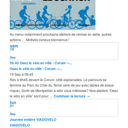
Au menu notamment prochains ateliers de remise en selle, autres
actions … Motivés curieux bienvenus !
sam
19
Sep
09:45
Osez le vélo en ville : Corum ->...
Osez le vélo en ville : Corum ->...
19 Sep à 09:45
Rdv à 9h45 devant le Corum, côté esplanades. Le parcours se
termine au Parc du Chai du Terral (aire de jeu avec tables de pique-
nique). Sortir de Montpellier à vélo vous intéresse? Nos ateliers “Osez
le vélo en ville” sont pour …
Continuer la lecture
→
lun
21
Sep
Journée entière
VIADOVELO
VIADOVELO