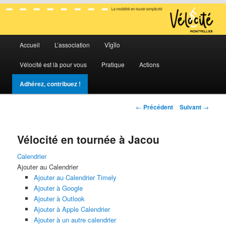
La mobilité en toute simplicité
Menu
Vélocité Grand Montpellier
Accueil
L’association
Vĭgĭlo
Aller
Aller
principal
Vélocité est là pour vous
Pratique
Actions
au
au
Adhérez, contribuez !
contenu
contenu
Navigation
←
Précédent
Suivant
→
principal
secondaire
des
articles
Vélocité en tournée à Jacou
Calendrier
Ajouter au Calendrier
Ajouter au Calendrier Timely
Ajouter à Google
Ajouter à Outlook
Ajouter à Apple Calendrier
Ajouter à un autre calendrier