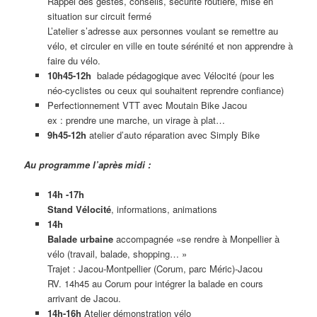
Rappel des gestes, conseils, sécurité routière, mise en
situation sur circuit fermé
L’atelier s’adresse aux personnes voulant se remettre au
vélo, et circuler en ville en toute sérénité et non apprendre à
faire du vélo.
10h45-12h
balade pédagogique avec Vélocité (pour les
néo-cyclistes ou ceux qui souhaitent reprendre confiance)
Perfectionnement VTT avec Moutain Bike Jacou
ex : prendre une marche, un virage à plat…
9h45-12h
atelier d’auto réparation avec Simply Bike
Au programme l’après midi :
14h -17h
Stand Vélocité
, informations, animations
14h
Balade urbaine
accompagnée «se rendre à Monpellier à
vélo (travail, balade, shopping… »
Trajet : Jacou-Montpellier (Corum, parc Méric)-Jacou
RV. 14h45 au Corum pour intégrer la balade en cours
arrivant de Jacou.
14h-16h
Atelier démonstration vélo