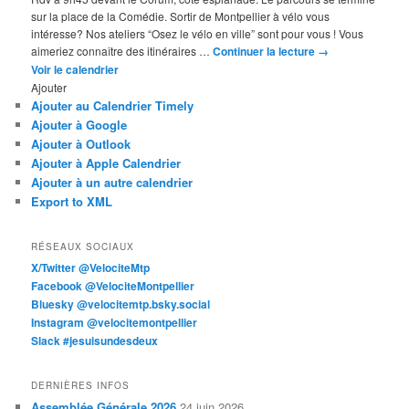
sur la place de la Comédie. Sortir de Montpellier à vélo vous
intéresse? Nos ateliers “Osez le vélo en ville” sont pour vous ! Vous
aimeriez connaître des itinéraires …
Continuer la lecture
→
Voir le calendrier
Ajouter
Ajouter au Calendrier Timely
Ajouter à Google
Ajouter à Outlook
Ajouter à Apple Calendrier
Ajouter à un autre calendrier
Export to XML
RÉSEAUX SOCIAUX
X/Twitter @VelociteMtp
Facebook @VelociteMontpellier
Bluesky @velocitemtp.bsky.social
Instagram @velocitemontpellier
Slack #jesuisundesdeux
DERNIÈRES INFOS
Assemblée Générale 2026
24 juin 2026