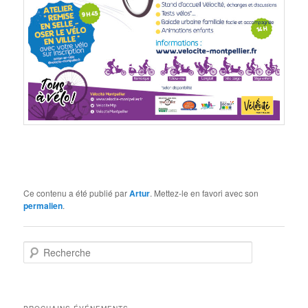
Ce contenu a été publié par
Artur
. Mettez-le en favori avec son
permalien
.
R
e
c
h
e