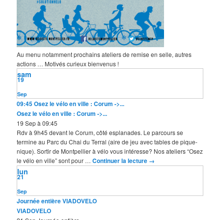
Au menu notamment prochains ateliers de remise en selle, autres
actions … Motivés curieux bienvenus !
sam
19
Sep
09:45
Osez le vélo en ville : Corum ->...
Osez le vélo en ville : Corum ->...
19 Sep à 09:45
Rdv à 9h45 devant le Corum, côté esplanades. Le parcours se
termine au Parc du Chai du Terral (aire de jeu avec tables de pique-
nique). Sortir de Montpellier à vélo vous intéresse? Nos ateliers “Osez
le vélo en ville” sont pour …
Continuer la lecture
→
lun
21
Sep
Journée entière
VIADOVELO
VIADOVELO